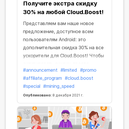
Получите экстра скидку
30% на любой Cloud.Boost!
Представляем вам наше новое
предложение, доступное всем
пользователям Android: это
дополнительная скидка 30% на все
ускорители для Cloud.Boost! Чтобы
активировать скидку, просто
#announcement
#limited
#promo
перейдите по ссылке и получите
#affiliate_program
#cloud.boost
любой ускоритель по нашей
#special
#mining_speed
специальной цене!
Опубликовано:
8 декабря 2021 г.