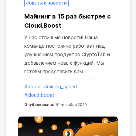
СОВЕТЫ И НОВОСТИ
Майнинг в 15 раз быстрее с
Cloud.Boost
У нас отличные новости! Наша
команда постоянно работает над
улучшением продуктов CryptoTab и
добавлением новых функций. Мы
готовы представить вам
обновление функции Cloud.Boost,
#boost
#mining_speed
которое точно придется вам по
#cloud.boost
вкусу. Быстрее и лучше, и вы
сможете заработать еще больше!
Опубликовано:
10 декабря 2020 г.
Теперь можно увеличить скорость
не только в 6 или 10 раз, но и в 15
раз!