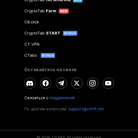
LITE
CryptoTab
Farm
NEW
CB.click
CryptoTab
START
BONUS
CT VPN
CTabs
BONUS
Оставайтесь на связи
Связаться с
поддержкой
По другим вопросам:
support@ctnft.net
©
2026
.
CT NFT.
All rights reserved.