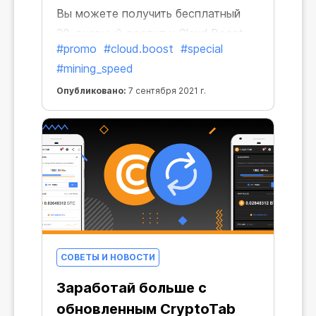
Вы можете получить бесплатный
30-дневный доступ к Cloud.Boost
#promo
#cloud.boost
#special
X2, пригласив новых пользователей
#mining_speed
установить браузер CryptoTab.
Идеальная возможность для
Опубликовано:
7 сентября 2021 г.
расширения вашей майнинг-сети и
получения стабильного
долгосрочного дохода
СОВЕТЫ И НОВОСТИ
Заработай больше с
обновленным CryptoTab