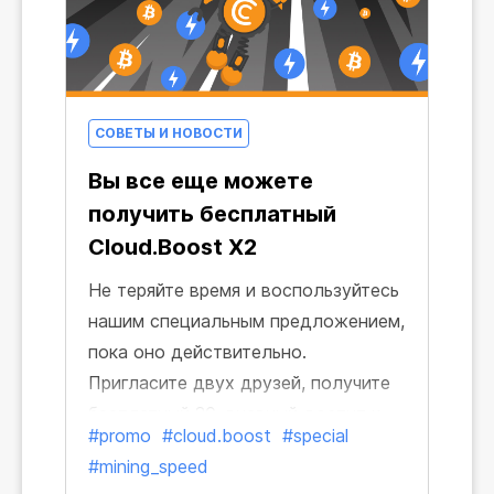
СОВЕТЫ И НОВОСТИ
Вы все еще можете
получить бесплатный
Cloud.Boost X2
Не теряйте время и воспользуйтесь
нашим специальным предложением,
пока оно действительно.
Пригласите двух друзей, получите
бесплатный 30-дневный доступ к
#promo
#cloud.boost
#special
Cloud.Boost X2 и увеличьте свой
#mining_speed
доход.