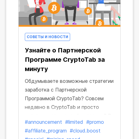
СОВЕТЫ И НОВОСТИ
Узнайте о Партнерской
Программе CryptoTab за
минуту
Обдумываете возможные стратегии
заработка с Партнерской
Программой CryptoTab? Совсем
недавно в CryptoTab и просто
хотите узнать, как всё устроено? В
#announcement
#limited
#promo
любом случае – вы по адресу!
#affiliate_program
#cloud.boost