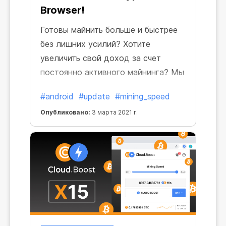
Browser!
Готовы майнить больше и быстрее
без лишних усилий? Хотите
увеличить свой доход за счет
постоянно активного майнинга? Мы
все продумали и сделали это
#android
#update
#mining_speed
возможным. Мы улучшили наш
Опубликовано:
3 марта 2021 г.
Android браузер, и теперь он стал
еще более прибыльным.