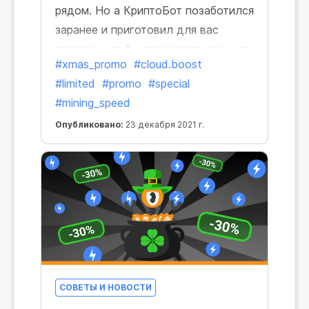
рядом. Но а КриптоБот позаботился
заранее и приготовил для вас
подарок, чтобы порадовать тех, кто
#xmas_promo
#cloud.boost
майнил выгоднее, быстрее и лучше
#limited
#promo
#special
всех в этом году!
#mining_speed
Опубликовано:
23 декабря 2021 г.
СОВЕТЫ И НОВОСТИ