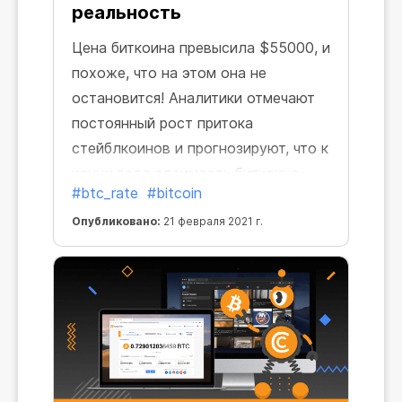
реальность
Цена биткоина превысила $55000, и
похоже, что на этом она не
остановится! Аналитики отмечают
постоянный рост притока
стейблкоинов и прогнозируют, что к
концу года стоимость биткоина
#btc_rate
#bitcoin
может удвоиться до $100000. И мы
охотно в это верим, наблюдая, как
Опубликовано:
21 февраля 2021 г.
биткоин вырос на 70% с начала 2021
года.