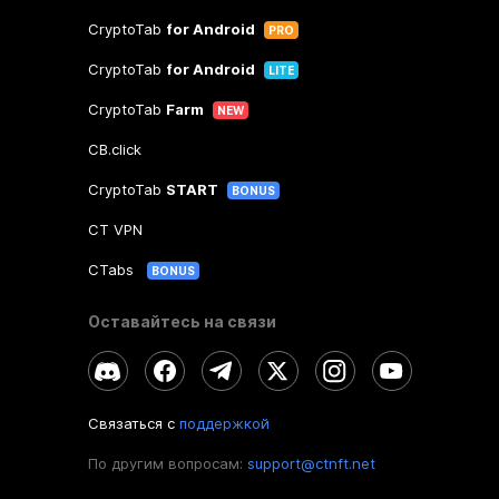
CryptoTab
for Android
PRO
CryptoTab
for Android
LITE
CryptoTab
Farm
NEW
CB.click
CryptoTab
START
BONUS
CT VPN
CTabs
BONUS
Оставайтесь на связи
Связаться с
поддержкой
По другим вопросам:
support@ctnft.net