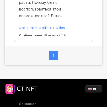
расти. Почему бы не
воспользоваться этой
возможностью? Рынок
криптовалют переживает
#btc_rate
#bitcoin
#tips
интенсивный подъем, и лучший
момент, чтобы заняться майнингом
Опубликовано:
18 апреля 2019 г.
— прямо сейчас!"
1
RU
Основное