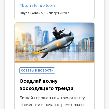
Брандт уверен, что в 2020 году
#btc_rate
#bitcoin
Биткойн достигнет отметки в 50
000 долларов. По его словам, рост
Опубликовано:
13 января 2020 г.
начнется с февраля этого года.
Джон Макафи, основатель McAfee,
LLC, настроен еще более
оптимистично: эксперт полагает,
что к концу 2020 года обменный
курс Биткойна достигнет отметки в
1 000 000 долларов.
СОВЕТЫ И НОВОСТИ
Оседлай волну
восходящего тренда
Биткойн прошел нижнюю отметку
стоимости и начал стремительно