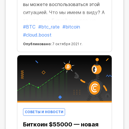
вы можете воспользоваться этой
ситуацией. Что мы имеем в виду? А
то, что курс Биткойна вырос, но
#BTC
#btc_rate
#bitcoin
стоимость Cloud.Boost осталась
#cloud.boost
прежней!
Опубликовано:
7 октября 2021 г.
СОВЕТЫ И НОВОСТИ
Биткоин $55000 — новая