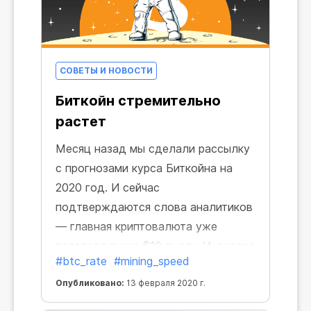
СОВЕТЫ И НОВОСТИ
Биткойн стремительно
растет
Месяц назад мы сделали рассылку
с прогнозами курса Биткойна на
2020 год. И сейчас
подтверждаются слова аналитиков
— главная криптовалюта уже
взлетела выше $10 тысяч. И, скорее
#btc_rate
#mining_speed
всего, это только начало!
Опубликовано:
13 февраля 2020 г.