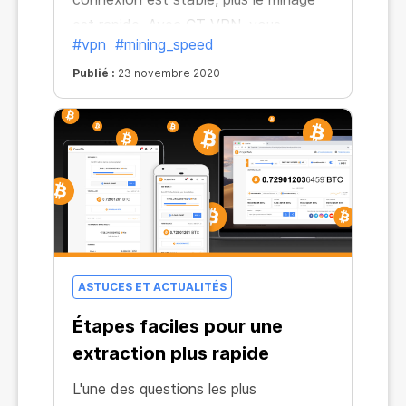
est rapide. Avec CT VPN, vous
#vpn
#mining_speed
disposez d'un algorithme de
protection des transferts de données
Publié :
23 novembre 2020
qui garantit la stabilité de votre
connexion, où que vous soyez dans le
monde.
ASTUCES ET ACTUALITÉS
Étapes faciles pour une
extraction plus rapide
L'une des questions les plus