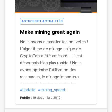
ASTUCES ET ACTUALITÉS
Make mining great again
Nous avons d'excellentes nouvelles !
L'algorithme de minage unique de
CryptoTab a été amélioré — il est
désormais bien plus rapide ! Nous
avons optimisé l'utilisation des
ressources, le minage impactera
désormais beaucoup moins les
#update
#mining_speed
performances de votre appareil.
Publié :
19 décembre 2019