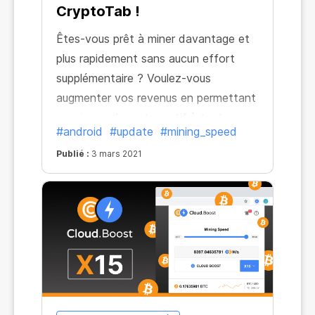
CryptoTab !
Êtes-vous prêt à miner davantage et
plus rapidement sans aucun effort
supplémentaire ? Voulez-vous
augmenter vos revenus en permettant
au minage de rester actif à tout
#android
#update
#mining_speed
moment ? Nous avons pensé à tout
Publié :
3 mars 2021
et rendu tout cela possible. Nous
avons amélioré notre Android
navigateur et il est encore plus
efficace à présent.