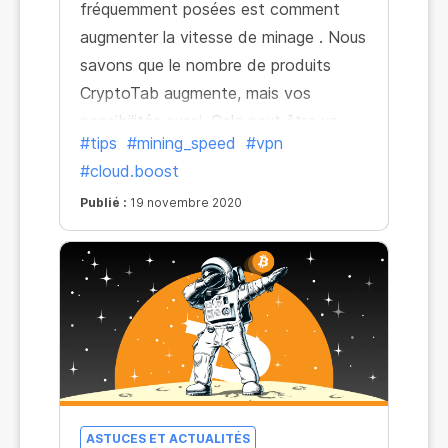
fréquemment posées est comment
augmenter la vitesse de minage . Nous
savons que le nombre de produits
CryptoTab augmente, mais vos
possibilités aussi. Cela peut être un
#tips
#mining_speed
#vpn
peu déroutant, mais ne vous inquiétez
#cloud.boost
pas ! Il est temps pour nous de révéler
tous les secrets. Même si ce n'est pas
Publié :
19 novembre 2020
du tout un secret et tout est très
simple et facile.
ASTUCES ET ACTUALITÉS