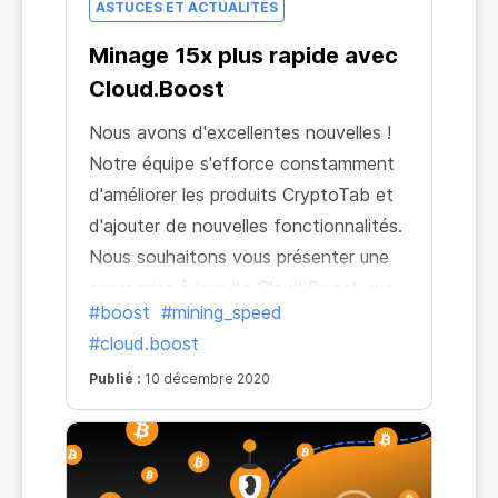
ASTUCES ET ACTUALITÉS
Minage 15x plus rapide avec
Cloud.Boost
Nous avons d'excellentes nouvelles !
Notre équipe s'efforce constamment
d'améliorer les produits CryptoTab et
d'ajouter de nouvelles fonctionnalités.
Nous souhaitons vous présenter une
super mise à jour de Cloud.Boost que
#boost
#mining_speed
tous les utilisateurs de CryptoTab
#cloud.boost
adoreront. L'application améliorée est
maintenant plus rapide et elle vous
Publié :
10 décembre 2020
permet de gagner encore plus de
revenus ! Vous pouvez multiplier votre
vitesse par six ou dix, et même jusqu'à