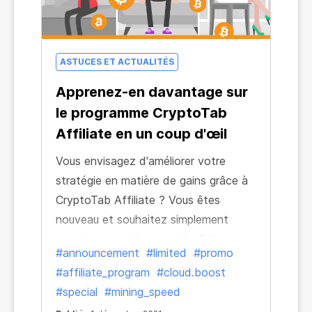
ASTUCES ET ACTUALITÉS
Apprenez-en davantage sur
le programme CryptoTab
Affiliate en un coup d'œil
Vous envisagez d'améliorer votre
stratégie en matière de gains grâce à
CryptoTab Affiliate ? Vous êtes
nouveau et souhaitez simplement
savoir comment ça marche ? Vous
#announcement
#limited
#promo
êtes au bon endroit !
#affiliate_program
#cloud.boost
#special
#mining_speed