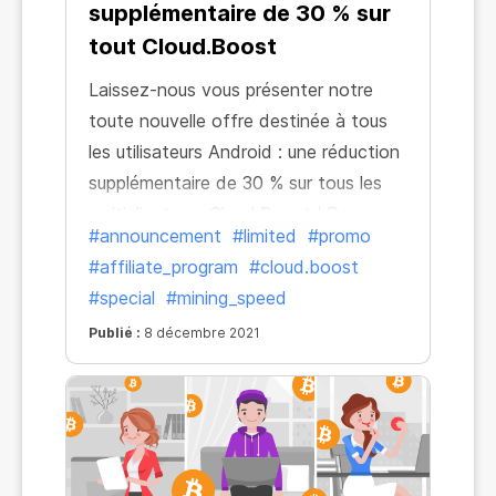
supplémentaire de 30 % sur
tout Cloud.Boost
Laissez-nous vous présenter notre
toute nouvelle offre destinée à tous
les utilisateurs Android : une réduction
supplémentaire de 30 % sur tous les
multiplicateurs Cloud.Boost ! Pour
#announcement
#limited
#promo
activer la réduction, il suffit de suivre
#affiliate_program
#cloud.boost
le lien et d'obtenir n'importe quel
#special
#mining_speed
boost à notre prix spécial !
Publié :
8 décembre 2021