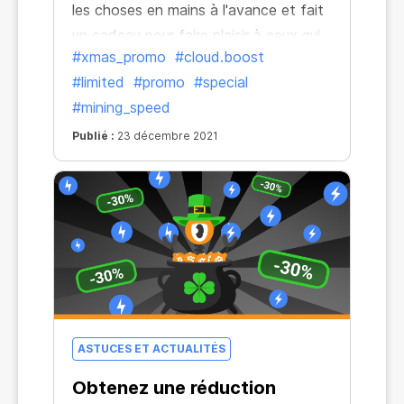
les choses en mains à l'avance et fait
un cadeau pour faire plaisir à ceux qui
#xmas_promo
#cloud.boost
ont miné de manière plus efficace, plus
#limited
#promo
#special
rapidement, et mieux que les autres
#mining_speed
cette année !
Publié :
23 décembre 2021
ASTUCES ET ACTUALITÉS
Obtenez une réduction