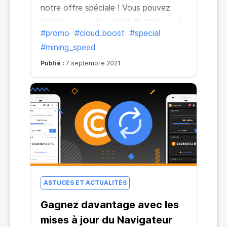
notre offre spéciale ! Vous pouvez
obtenir un accès gratuit de 30 jours à
#promo
#cloud.boost
#special
Cloud.Boost ×2 en invitant de
#mining_speed
nouveaux utilisateurs à installer le
navigateur CryptoTab. C'est une
Publié :
7 septembre 2021
occasion parfaite pour stimuler la
croissance de votre réseau et profiter
d'un revenu stable à long terme.
ASTUCES ET ACTUALITÉS
Gagnez davantage avec les
mises à jour du Navigateur