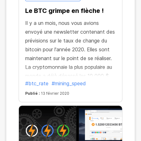
Le BTC grimpe en flèche !
Il y a un mois, nous vous avions
envoyé une newsletter contenant des
prévisions sur le taux de change du
bitcoin pour l'année 2020. Elles sont
maintenant sur le point de se réaliser.
La cryptomonnaie la plus populaire au
monde a déjà dépassé les 10 000 $.
#btc_rate
#mining_speed
Et tout laisse à penser que ce n'est là
que le début !
Publié :
13 février 2020