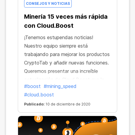
CONSEJOS Y NOTICIAS
Minería 15 veces más rápida
con Cloud.Boost
¡Tenemos estupendas noticias!
Nuestro equipo siempre está
trabajando para mejorar los productos
CryptoTab y añadir nuevas funciones.
Queremos presentar una increíble
actualización de Cloud.Boost que le
#boost
#mining_speed
va a encantar a todos los usuarios de
#cloud.boost
CryptoTab. Ahora es más rápido y
mejor, y te permite ganar aún más.
Publicado:
10 de diciembre de 2020
Puedes aumentar la velocidad no solo
hasta 6 o 10 veces, sino incluso hasta
15 veces.