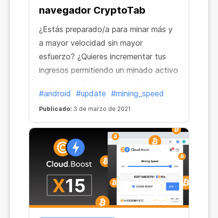
navegador CryptoTab
¿Estás preparado/a para minar más y
a mayor velocidad sin mayor
esfuerzo? ¿Quieres incrementar tus
ingresos permitiendo un minado activo
todo el rato? Hemos pensado en
#android
#update
#mining_speed
todo y lo hemos hecho posible.
Publicado:
3 de marzo de 2021
Hemos mejorado nuestro Android
navegador y ahora es todavía más
productivo.