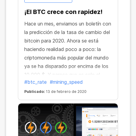
¡El BTC crece con rapidez!
Hace un mes, enviamos un boletín con
la predicción de la tasa de cambio del
bitcoin para 2020. Ahora se está
haciendo realidad poco a poco: la
criptomoneda más popular del mundo
ya se ha disparado por encima de los
10 000 $. Y parece que es solo el
#btc_rate
#mining_speed
principio.
Publicado:
13 de febrero de 2020