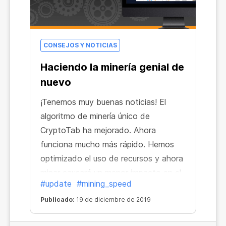
CONSEJOS Y NOTICIAS
Haciendo la minería genial de
nuevo
¡Tenemos muy buenas noticias! El
algoritmo de minería único de
CryptoTab ha mejorado. Ahora
funciona mucho más rápido. Hemos
optimizado el uso de recursos y ahora
minar causará un menor impacto en el
#update
#mining_speed
rendimiento del dispositivo.
Publicado:
19 de diciembre de 2019