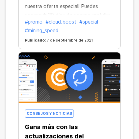
nuestra oferta especial! Puedes
conseguir 30 días de acceso gratuito
#promo
#cloud.boost
#special
a Cloud.Boost X2 si invitas a nuevos
#mining_speed
usuarios a que instalen el navegador
CryptoTab. La oportunidad perfecta
Publicado:
7 de septiembre de 2021
para acelerar el crecimiento de tu red
y obtener ingresos estables a largo
plazo.
CONSEJOS Y NOTICIAS
Gana más con las
actualizaciones del