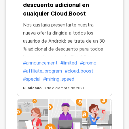
descuento adicional en
cualquier Cloud.Boost
Nos gustaría presentarte nuestra
nueva oferta dirigida a todos los
usuarios de Android: se trata de un 30
% adicional de descuento para todos
los multiplicadores de Cloud.Boost.
#announcement
#limited
#promo
Para activar el descuento, solo tienes
#affiliate_program
#cloud.boost
que seguir el enlace y obtener
#special
#mining_speed
cualquier incremento a nuestro precio
Publicado:
8 de diciembre de 2021
especial.