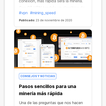
conexión, más rápida será la minería.
Con CT VPN tendrás un algoritmo de
#vpn
#mining_speed
protección de transferencia de datos
que garantiza la estabilidad de la
Publicado:
23 de noviembre de 2020
conexión desde cualquier parte del
mundo.
CONSEJOS Y NOTICIAS
Pasos sencillos para una
minería más rápida
Una de las preguntas que nos hacen