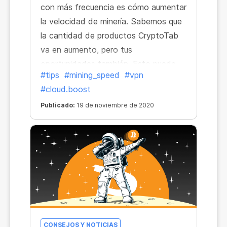
con más frecuencia es cómo aumentar
la velocidad de minería. Sabemos que
la cantidad de productos CryptoTab
va en aumento, pero tus
oportunidades también. Esto puede
#tips
#mining_speed
#vpn
parecer algo confuso, pero no te
#cloud.boost
preocupes. Es hora de que revelemos
todos los secretos. Aunque de hecho,
Publicado:
19 de noviembre de 2020
esto no es un secreto en absoluto y
todo es bastante sencillo y fácil.
CONSEJOS Y NOTICIAS