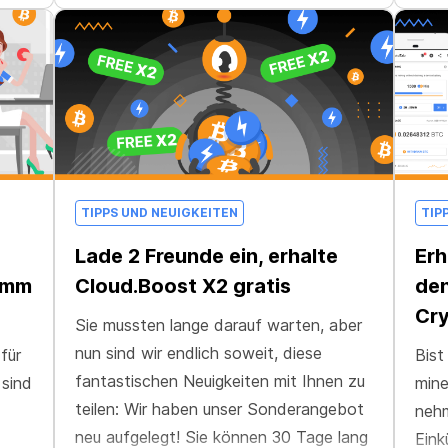
gemint haben als alle anderen!
TIPPS UND NEUIGKEITEN
TIP
Lade 2 Freunde ein, erhalte
Erh
amm
Cloud.Boost X2 gratis
den
Cr
Sie mussten lange darauf warten, aber
nun sind wir endlich soweit, diese
für
Bist
fantastischen Neuigkeiten mit Ihnen zu
 sind
mine
teilen: Wir haben unser Sonderangebot
neh
neu aufgelegt! Sie können 30 Tage lang
Eink