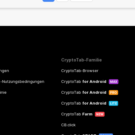
CryptoTab-Familie
ungen
CryptoTab-Browser
m-Nutzungsbedingungen
CryptoTab
for Android
MAX
inie
CryptoTab
for Android
PRO
CryptoTab
for Android
LITE
CryptoTab
Farm
NEW
CB.click