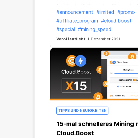
funktioniert? Dann sind Sie am rich
#announcement
#limited
#promo
Ort!
#affiliate_program
#cloud.boost
#special
#mining_speed
Veröffentlicht:
1. Dezember 2021
TIPPS UND NEUIGKEITEN
15-mal schnelleres Mining 
Cloud.Boost