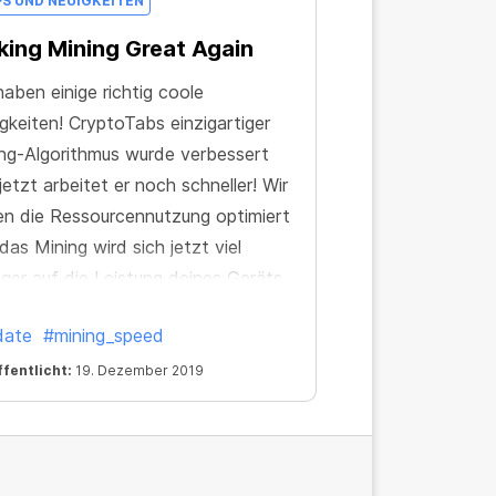
PS UND NEUIGKEITEN
ing Mining Great Again
haben einige richtig coole
gkeiten! CryptoTabs einzigartiger
ng-Algorithmus wurde verbessert
jetzt arbeitet er noch schneller! Wir
n die Ressourcennutzung optimiert
das Mining wird sich jetzt viel
ger auf die Leistung deines Geräts
irken.
date
#mining_speed
fentlicht:
19. Dezember 2019