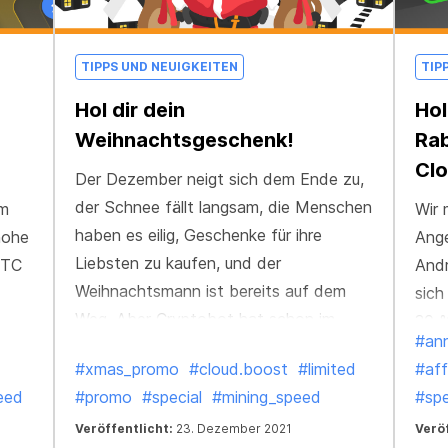
TIPPS UND NEUIGKEITEN
TIP
Hol dir dein
Hol
Weihnachtsgeschenk!
Rab
Cl
Der Dezember neigt sich dem Ende zu,
der Schnee fällt langsam, die Menschen
um
Wir 
haben es eilig, Geschenke für ihre
hohe
Ange
Liebsten zu kaufen, und der
BTC
Andr
Weihnachtsmann ist bereits auf dem
sich
Weg. Aber Cryptobot hat schon im
30 %
#an
Voraus alles vorbereitet und ein
Mult
#xmas_promo
#cloud.boost
#limited
#aff
Geschenk zusammengestellt, um
akti
eed
#promo
#special
#mining_speed
#spe
diejenigen zu erfreuen, die in diesem
und 
Jahr effizienter, schneller und besser
Veröffentlicht:
23. Dezember 2021
Veröf
unse