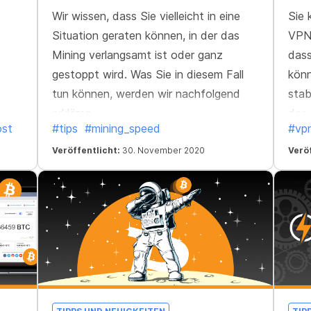
Wir wissen, dass Sie vielleicht in eine
Sie 
Situation geraten können, in der das
VPN?
Mining verlangsamt ist oder ganz
dass
gestoppt wird. Was Sie in diesem Fall
könn
tun können, werden wir nachfolgend
stab
erklären.
das 
ost
#tips
#mining_speed
#vp
r
eine
t
Veröffentlicht:
30. November 2020
Date
Veröf
Verb
hr
Welt
er
ar