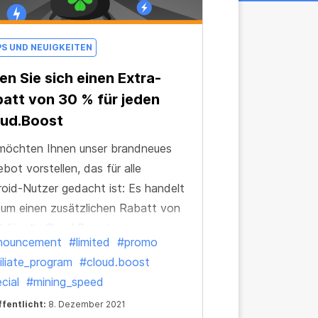
PS UND NEUIGKEITEN
en Sie sich einen Extra-
att von 30 % für jeden
oud.Boost
möchten Ihnen unser brandneues
bot vorstellen, das für alle
oid-Nutzer gedacht ist: Es handelt
 um einen zusätzlichen Rabatt von
 für alle Cloud.Boost-
nouncement
#limited
#promo
iplikatoren! Um den Rabatt zu
iliate_program
#cloud.boost
vieren, folgen Sie einfach dem Link
cial
#mining_speed
erhalten Sie jeden Boost zu
fentlicht:
8. Dezember 2021
rem Sonderpreis!