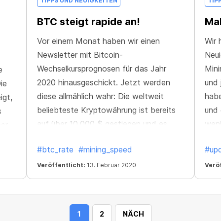
TIPPS UND NEUIGKEITEN
TIP
BTC steigt rapide an!
Mak
Vor einem Monat haben wir einen
Wir 
Newsletter mit Bitcoin-
Neui
Wechselkursprognosen für das Jahr
Mini
e
2020 hinausgeschickt. Jetzt werden
und 
ie
diese allmählich wahr: Die weltweit
habe
igt,
beliebteste Kryptowährung ist bereits
und 
s
auf über 10.000 $ gestiegen und es
weni
ber
sieht so aus, als wäre dies nur der
ausw
#btc_rate
#mining_speed
#up
Anfang!
 der
oßes
Veröffentlicht:
13. Februar 2020
Veröf
1
2
NÄCH