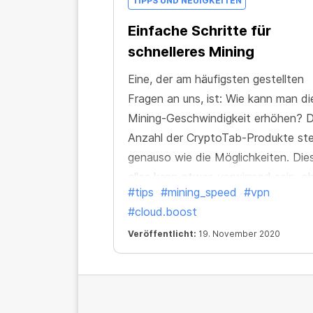
TIPPS UND NEUIGKEITEN
Einfache Schritte für
schnelleres Mining
Eine, der am häufigsten gestellten
Fragen an uns, ist: Wie kann man di
Mining-Geschwindigkeit erhöhen? D
Anzahl der CryptoTab-Produkte ste
genauso wie die Möglichkeiten. Die
alles kann etwas verwirrend sein, a
#tips
#mining_speed
#vpn
keine Sorge! Es ist Zeit für uns, all
#cloud.boost
unsere Geheimnisse zu enthüllen. In
Tat ist es aber so, dass gar kein gr
Veröffentlicht:
19. November 2020
Geheimnis dahintersteckt und alles
ziemlich einfach ist.