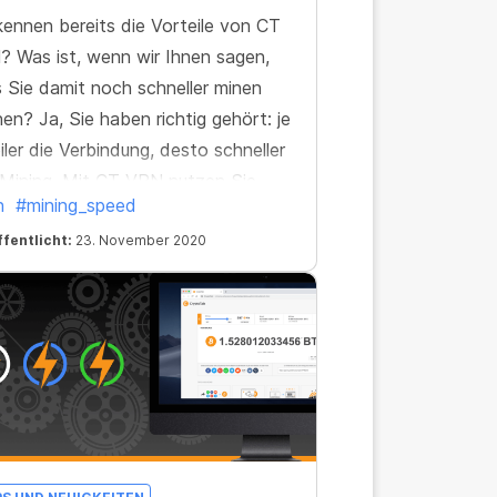
kennen bereits die Vorteile von CT
 Was ist, wenn wir Ihnen sagen,
 Sie damit noch schneller minen
en? Ja, Sie haben richtig gehört: je
iler die Verbindung, desto schneller
Mining. Mit CT VPN nutzen Sie
n
#mining_speed
n Algorithmus zum Schutz der
nübertragung, der die
fentlicht:
23. November 2020
indungsstabilität an jedem Ort der
 gewährleistet.