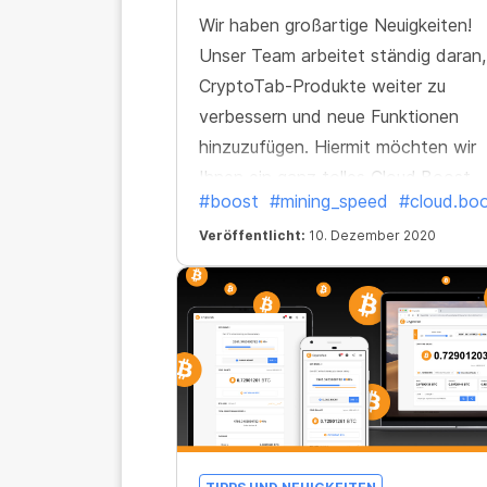
Wir haben großartige Neuigkeiten!
Unser Team arbeitet ständig daran,
CryptoTab-Produkte weiter zu
verbessern und neue Funktionen
hinzuzufügen. Hiermit möchten wir
Ihnen ein ganz tolles Cloud.Boost-
#boost
#mining_speed
#cloud.bo
Update präsentieren, das alle Nutze
von CryptoTab lieben werden. Es is
Veröffentlicht:
10. Dezember 2020
jetzt noch schneller und besser und
wird es Ihnen ermöglichen, noch me
zu verdienen! Sie können Ihre
Geschwindigkeit nicht nur 6-mal od
10-mal beschleunigen, sondern sog
bis zu 15-mal!