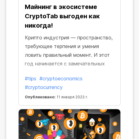
Майнинг в экосистеме
CryptoTab выгоден как
никогда!
Крипто индустрия — пространство,
требующее терпения и умения
ловить правильный момент. И этот
год начинается с замечательных
новостей для пользователей
#tips
#cryptoeconomics
CryptoTab! Ведь эффективность
#cryptocurrency
майнинга в экосистеме невероятно
Опубликовано:
11 января 2023 г.
выросла и продолжает расти!