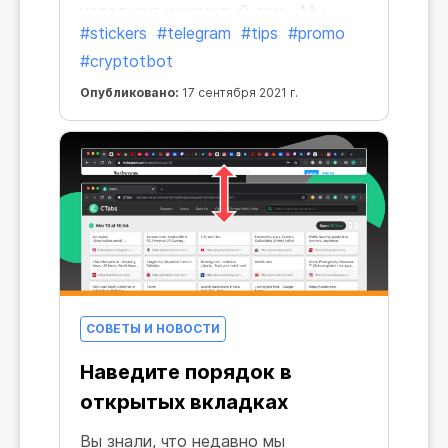
используя их каждый день. Мы
#stickers
#telegram
#tips
#promo
расширили стикер-пак, и теперь вы
#cryptotbot
найдете стикеры, подходящие для
любой ситуации. Смотрите и
Опубликовано:
17 сентября 2021 г.
выбирайте свои любимые!
СОВЕТЫ И НОВОСТИ
Наведите порядок в
открытых вкладках
Вы знали, что недавно мы