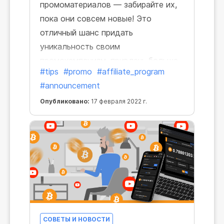
промоматериалов — забирайте их,
пока они совсем новые! Это
отличный шанс придать
уникальность своим
промокампаниям, привлечь больше
#tips
#promo
#affiliate_program
пользователей и в конечном итоге
#announcement
увеличить свою прибыль.
Опубликовано:
17 февраля 2022 г.
СОВЕТЫ И НОВОСТИ