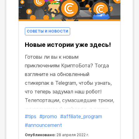
СОВЕТЫ И НОВОСТИ
Новые истории уже здесь!
Готовы ли вы к новым
приключениям КриптоБота? Тогда
взгляните на обновленный
стикерпак в Telegram, чтобы узнать,
что теперь задумал наш робот!
Телепортации, сумасшедшие трюки,
инновационный майнинга, а также
#tips
#promo
#affiliate_program
новые знакомства — столько
#announcement
невероятных моментов, которыми
мы рады поделиться и порадовать
Опубликовано:
28 апреля 2022 г.