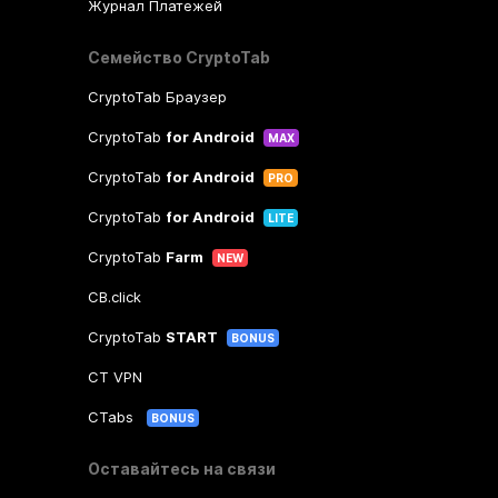
Журнал Платежей
Семейство CryptoTab
CryptoTab Браузер
CryptoTab
for Android
MAX
CryptoTab
for Android
PRO
CryptoTab
for Android
LITE
CryptoTab
Farm
NEW
CB.click
CryptoTab
START
BONUS
CT VPN
CTabs
BONUS
Оставайтесь на связи