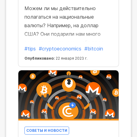
Можем ли мы действительно
полагаться на национальные
валюты? Например, на доллар
США? Они подарили нам много
седых волос, пока мы наблюдали
#tips
#cryptoeconomics
#bitcoin
за инфляцией, падениями рынков и
Опубликовано:
22 января 2023 г.
глобальными экономическими
тенденциями в течение последних
нескольких лет. Уровень инфляции
доллара США в 2022 году
преодолел исторический максимум
за 40 лет и достиг 7,9%.
СОВЕТЫ И НОВОСТИ