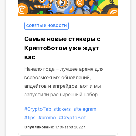
СОВЕТЫ И НОВОСТИ
Самые новые стикеры с
КриптоБотом уже ждут
вас
Начало года – лучшее время для
всевозможных обновлений,
апдейтов и апгрейдов, вот и мы
запустили расширенный набор
стикеров с нашим героем –
#CryptoTab_stickers
#telegram
симпатягой КриптоБотом. А это
#tips
#promo
#CryptoBot
значит, что вас ждет еще больше
Опубликовано:
17 января 2022 г.
серьезных и не очень занятий,