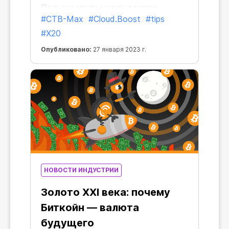
Пользователи могут достичь
#CTB-Max
#Cloud.Boost
#tips
верхней планки в x60 в ПК-версии
#X20
браузера и x300 на Android.
Cloud.Boost доступен с
Опубликовано:
27 января 2023 г.
множителями x2, x5, x10, x15, но
сейчас пришло время преодолевать
лимиты!
НОВОСТИ ИНДУСТРИИ
Золото XXI века: почему
Биткойн — валюта
будущего