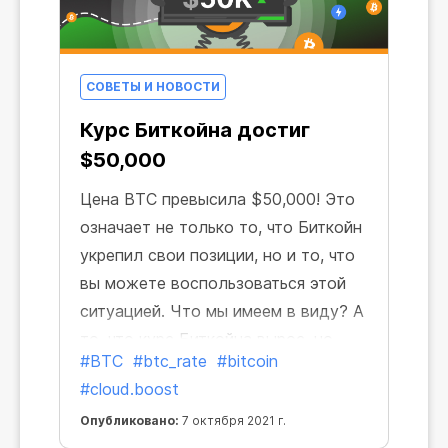
СОВЕТЫ И НОВОСТИ
Курс Биткойна достиг
$50,000
Цена BTC превысила $50,000! Это
означает не только то, что Биткойн
укрепил свои позиции, но и то, что
вы можете воспользоваться этой
ситуацией. Что мы имеем в виду? А
то, что курс Биткойна вырос, но
#BTC
#btc_rate
#bitcoin
стоимость Cloud.Boost осталась
#cloud.boost
прежней!
Опубликовано:
7 октября 2021 г.