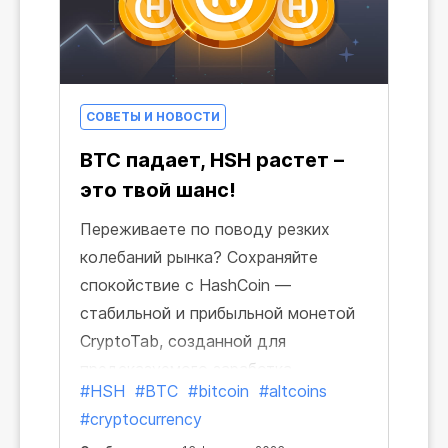
СОВЕТЫ И НОВОСТИ
BTC падает, HSH растет –
это твой шанс!
Переживаете по поводу резких
колебаний рынка? Сохраняйте
спокойствие с HashCoin —
стабильной и прибыльной монетой
CryptoTab, созданной для
предсказуемого заработка.
#HSH
#BTC
#bitcoin
#altcoins
#cryptocurrency