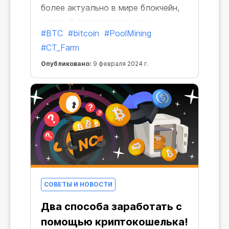
более актуально в мире блокчейн,
который развивается с еще
#BTC
#bitcoin
#PoolMining
большей скоростью, чем наша с
#CT_Farm
вами повседневность. Прекрасно,
что в нем есть стабильный
Опубликовано:
9 февраля 2024 г.
ориентир, который остается с нами
в любой ситуации — Биткоин.
СОВЕТЫ И НОВОСТИ
Два способа заработать с
помощью криптокошелька!