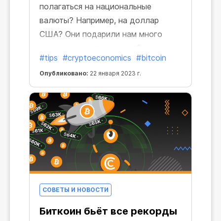
полагаться на национальные
валюты? Например, на доллар
США? Они подарили нам много
седых волос, пока мы наблюдали
#tips
#cryptoeconomics
#bitcoin
за инфляцией, падениями рынков и
Опубликовано:
22 января 2023 г.
глобальными экономическими
тенденциями в течение последних
нескольких лет. Уровень инфляции
доллара США в 2022 году
преодолел исторический максимум
за 40 лет и достиг 7,9%.
СОВЕТЫ И НОВОСТИ
Биткоин бьёт все рекорды