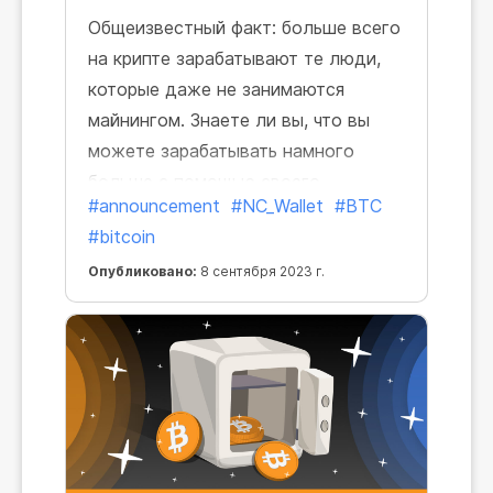
Общеизвестный факт: больше всего
на крипте зарабатывают те люди,
которые даже не занимаются
майнингом. Знаете ли вы, что вы
можете зарабатывать намного
больше с помощью своего
#announcement
#NC_Wallet
#BTC
криптокошелька? И для этого не
#bitcoin
потребуются ни майнинг, ни
сложные операции со своими
Опубликовано:
8 сентября 2023 г.
средствами!