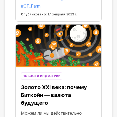
протяжении нескольких месяцев и
#CT_Farm
скорость этого роста скоро
Опубликовано:
17 февраля 2023 г.
сравняется со второй космической,
а может и превысит ее.
НОВОСТИ ИНДУСТРИИ
Золото XXI века: почему
Биткойн — валюта
будущего
Можем ли мы действительно