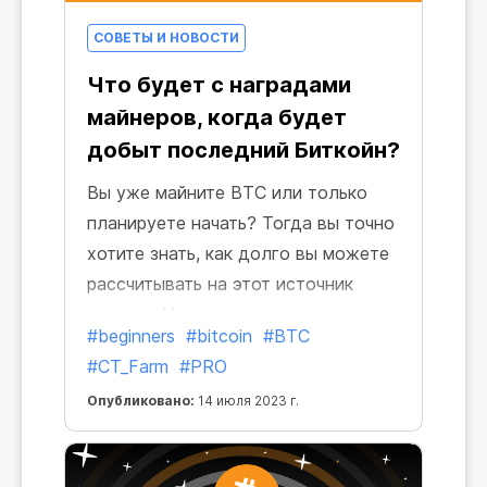
СОВЕТЫ И НОВОСТИ
Что будет с наградами
майнеров, когда будет
добыт последний Биткойн?
Вы уже майните BTC или только
планируете начать? Тогда вы точно
хотите знать, как долго вы можете
рассчитывать на этот источник
дохода. И у нас есть отличная
#beginners
#bitcoin
#BTC
новость — вознаграждения
#CT_Farm
#PRO
останутся надолго! Фактически они
Опубликовано:
14 июля 2023 г.
будут всегда, и даже после того,
как будет добыт последний BTC.