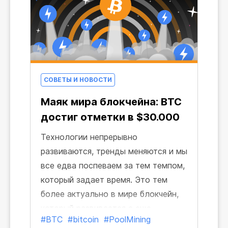
СОВЕТЫ И НОВОСТИ
Маяк мира блокчейна: BTC
достиг отметки в $30.000
Технологии непрерывно
развиваются, тренды меняются и мы
все едва поспеваем за тем темпом,
который задает время. Это тем
более актуально в мире блокчейн,
который развивается с еще
#BTC
#bitcoin
#PoolMining
большей скоростью, чем наша с