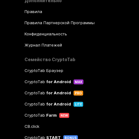
Дополнительно
Правила
Правила Партнерской Программы
Конфиденциальность
Журнал Платежей
Семейство CryptoTab
CryptoTab Браузер
CryptoTab
for Android
MAX
CryptoTab
for Android
PRO
CryptoTab
for Android
LITE
CryptoTab
Farm
NEW
CB.click
CryptoTab
START
BONUS