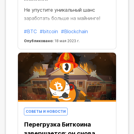
Не упустите уникальный шанс
заработать больше на майнинге!
Менее чем через год произойдет
#BTC
#bitcoin
#Blockchain
очередной халвинг Биткойна, в
Опубликовано:
18 мая 2023 г.
результате которого
вознаграждение за майнинг
уменьшится вдвое. Но сегодня у
вас есть прекрасная возможность
получить выгоду, и вот почему:
СОВЕТЫ И НОВОСТИ
Перегрузка Биткоина
завершается: он снова