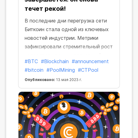
течет рекой!
В последние дни перегрузка сети
Биткоин стала одной из ключевых
новостей индустрии. Метрики
зафиксировали стремительный рост
неподтвержденных транзакций и
#BTC
#Blockchain
#announcement
комиссий в сети Биткоин. Из-за
#bitcoin
#PoolMining
#CTPool
этого стоимость транзакций
Опубликовано:
13 мая 2023 г.
возросла и они стали занимать
намного больше времени, чем
обычно.