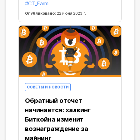
#CT_Farm
вами повседневность. Прекрасно,
что в нем есть стабильный
Опубликовано:
22 июня 2023 г.
ориентир, который остается с нами
в любой ситуации — Биткоин.
СОВЕТЫ И НОВОСТИ
Обратный отсчет
начинается: халвинг
Биткойна изменит
вознаграждение за
майнинг