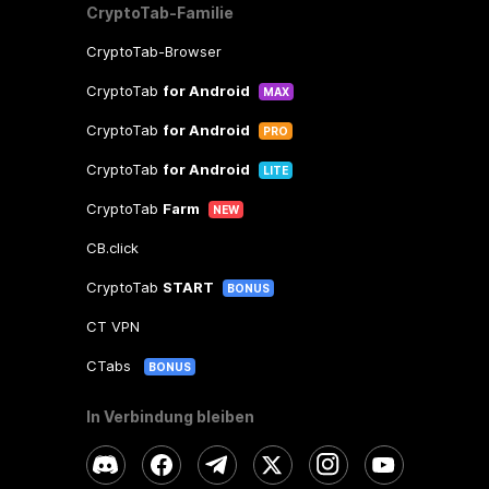
CryptoTab-Familie
CryptoTab-Browser
CryptoTab
for Android
MAX
CryptoTab
for Android
PRO
CryptoTab
for Android
LITE
CryptoTab
Farm
NEW
CB.click
CryptoTab
START
BONUS
CT VPN
CTabs
BONUS
In Verbindung bleiben