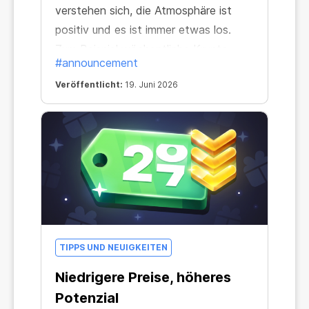
verstehen sich, die Atmosphäre ist
positiv und es ist immer etwas los.
Zum Beispiel wöchentliche Krypto-
#announcement
Verlosungen: Miner, Boosts,
Veröffentlicht:
19. Juni 2026
Kryptowährungen und vieles mehr!
TIPPS UND NEUIGKEITEN
Niedrigere Preise, höheres
Potenzial