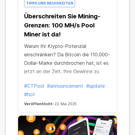
TIPPS UND NEUIGKEITEN
Überschreiten Sie Mining-
Grenzen: 100 MH/s Pool
Miner ist da!
Warum Ihr Krypto-Potenzial
einschränken? Da Bitcoin die 110.000-
Dollar-Marke durchbrochen hat, ist es
jetzt an der Zeit, Ihre Gewinne zu
steigern – und CT Pool macht es
#CTPool
#announcement
#update
einfacher denn je.
#hot
Veröffentlicht:
22. Mai 2025