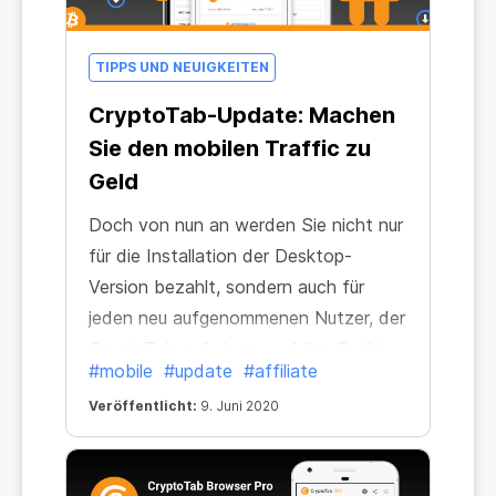
TIPPS UND NEUIGKEITEN
CryptoTab-Update: Machen
Sie den mobilen Traffic zu
Geld
Doch von nun an werden Sie nicht nur
für die Installation der Desktop-
Version bezahlt, sondern auch für
jeden neu aufgenommenen Nutzer, der
CryptoTab auf einem mobilen Gerät
#mobile
#update
#affiliate
installiert. Holen Sie sich eine
Veröffentlicht:
9. Juni 2020
garantierte Belohnung von 2 $ für die
Installation entweder der Basic- oder
PRO-Version der Android-App! Werben