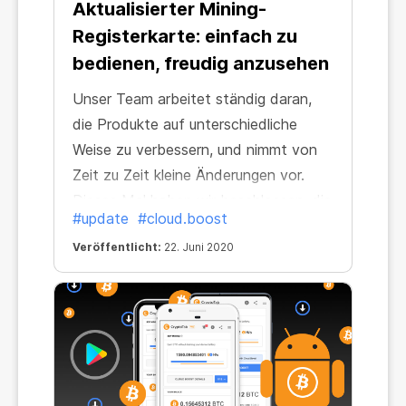
Aktualisierter Mining-
Registerkarte: einfach zu
bedienen, freudig anzusehen
Unser Team arbeitet ständig daran,
die Produkte auf unterschiedliche
Weise zu verbessern, und nimmt von
Zeit zu Zeit kleine Änderungen vor.
Dieses Mal haben wir beschlossen, die
#update
#cloud.boost
Registerkarte "Mining" aufzufrischen,
Veröffentlicht:
22. Juni 2020
um Ihnen die Verwendung von
СryptoTab zu erleichtern und Ihren
Fortschritt im Auge zu behalten. Die
neu gestaltete Registerkarte "Mining"
erfreut die Augen und erleichtert die
Bedienung.