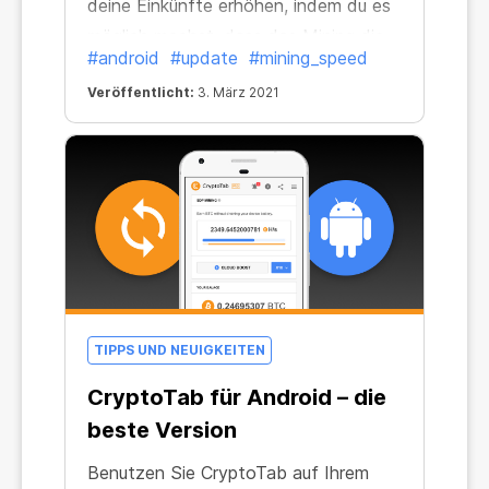
deine Einkünfte erhöhen, indem du es
möglich machst, dass das Mining die
#android
#update
#mining_speed
ganze Zeit über aktiv ist? Wir haben
Veröffentlicht:
3. März 2021
an alles gedacht und dies möglich
gemacht. Wir haben unseren Android
Browser verbessert und er ist jetzt
sogar noch profitabler.
TIPPS UND NEUIGKEITEN
CryptoTab für Android – die
beste Version
Benutzen Sie CryptoTab auf Ihrem