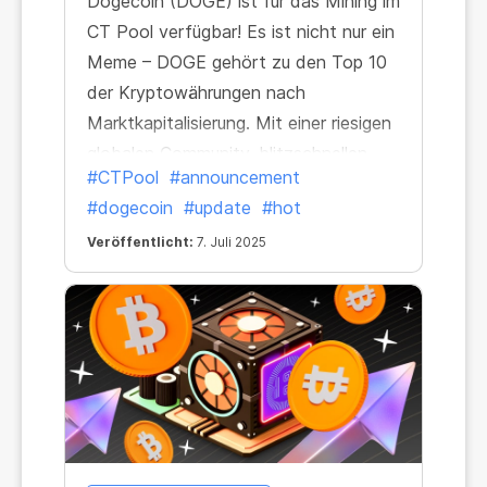
Dogecoin (DOGE) ist für das Mining im
CT Pool verfügbar! Es ist nicht nur ein
Meme – DOGE gehört zu den Top 10
der Kryptowährungen nach
Marktkapitalisierung. Mit einer riesigen
globalen Community, blitzschnellen
#CTPool
#announcement
Transaktionen und einer
#dogecoin
#update
#hot
nachgewiesenen Erfolgsbilanz ist es
eine der beliebtesten und
Veröffentlicht:
7. Juli 2025
schnelllebigsten Coins auf dem Markt.
Er ist die perfekte Wahl für den
Bergbau unterwegs.