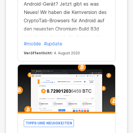
Android-Gerät? Jetzt gibt es was
Neues! Wir haben die Kernversion des
CryptoTab-Browsers für Android auf
den neuesten Chromium-Build 83d
aktualisiert. Egal ob Sie Basis- oder
#mobile
#update
PRO-CryptoTab-Apps verwenden,
können Sie jetzt alle
Veröffentlicht:
4. August 2020
Browserfunktionen nutzen und noch
bequemer, sicherer und schneller
minen.
TIPPS UND NEUIGKEITEN