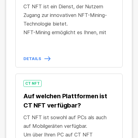
CT NFT ist ein Dienst, der Nutzern
Zugang zur innovativen NFT-Mining-
Technologie bietet.
NFT-Mining ermöglicht es Ihnen, mit
jedem beliebigen Gerät oder Browser
ein stabiles Einkommen in BTC zu
erzielen, ohne dessen Rechenleistung
DETAILS
zu nutzen. Dies macht die Technologie
völlig umweltfreundlich und sowohl für
Neueinsteiger als auch für erfahrene
CT NFT
Nutzer zugänglich.
Auf welchen Plattformen ist
NFT-Mining basiert auf vielen
CT NFT verfügbar?
Technologien der CryptoCompany OÜ.
CT NFT ist sowohl auf PCs als auch
Gebührenfreie Auszahlungen, sofortige
auf Mobilgeräten verfügbar.
Umwandlung der Mining-Einnahmen in
Um über Ihren PC auf CT NFT
BTC, Interaktion mit dem Mining-