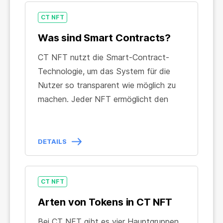
Nutzungsbedingungen des Dienstes
und machen es jeder Partei unmöglich,
CT NFT
diese zu verletzen.
Was sind Smart Contracts?
CT NFT nutzt die Smart-Contract-
Technologie, um das System für die
Nutzer so transparent wie möglich zu
machen. Jeder NFT ermöglicht den
Beginn einer Interaktion mit CT NFT
und garantiert dem Eigentümer Zugriff
auf die internen Prozesse und die für
DETAILS
das NFT-Mining notwendige
Infrastruktur.
Bei Aktivierung des NFT werden die
CT NFT
notwendigen technischen Prozesse
Arten von Tokens in CT NFT
von NFT-Mining automatisch
Bei CT NFT gibt es vier Hauptgruppen