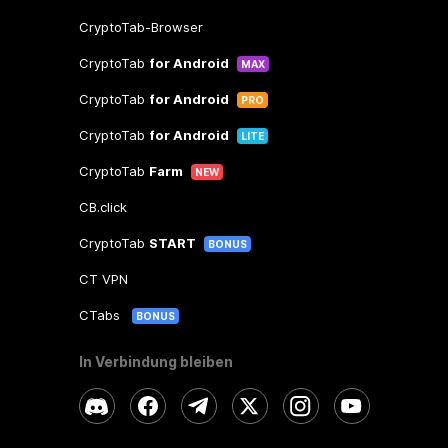
CryptoTab-Browser
CryptoTab
for Android
MAX
CryptoTab
for Android
PRO
CryptoTab
for Android
LITE
CryptoTab
Farm
NEW
CB.click
CryptoTab
START
BONUS
CT VPN
CTabs
BONUS
In Verbindung bleiben