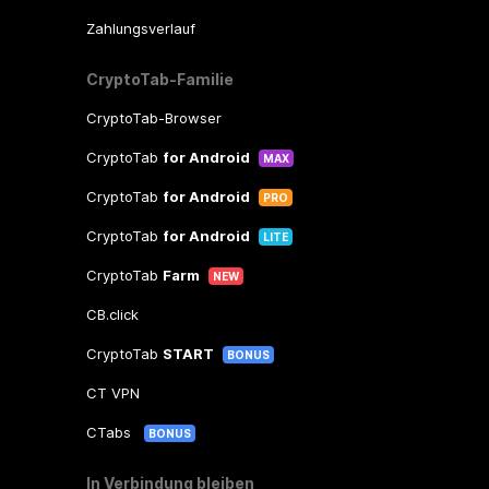
Zahlungsverlauf
CryptoTab-Familie
CryptoTab-Browser
CryptoTab
for Android
MAX
CryptoTab
for Android
PRO
CryptoTab
for Android
LITE
CryptoTab
Farm
NEW
CB.click
CryptoTab
START
BONUS
CT VPN
CTabs
BONUS
In Verbindung bleiben