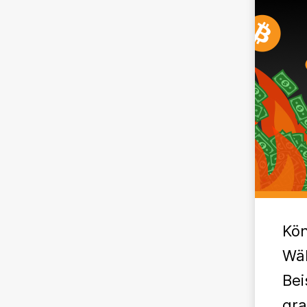
Kön
Wäh
Bei
gra