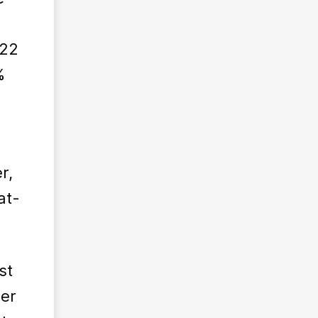
022
%
r,
at-
st
er