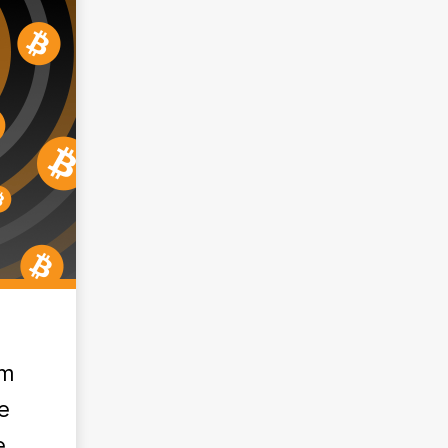
um
e
e