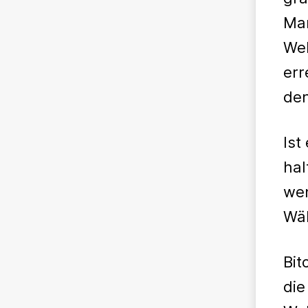
Mar
Wel
err
den
Ist
hal
wen
Wäh
Bit
die