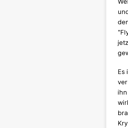
Wel
und
den
"Fl
jet
ge
Es 
ver
ihn
wir
bra
Kry