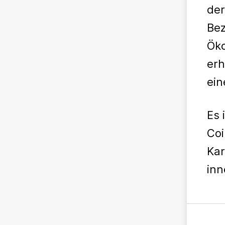
der
Bez
Öko
erh
ein
Es 
Coi
Kar
inn