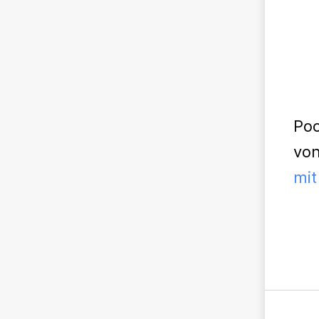
Poo
von
mit