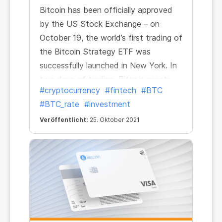
Bitcoin has been officially approved
by the US Stock Exchange – on
October 19, the world’s first trading of
the Bitcoin Strategy ETF was
successfully launched in New York. In
two days of trading, Bitcoin assets
#cryptocurrency
#fintech
#BTC
managed by the exchange-traded
#BTC_rate
#investment
fund exceeded $1 billion. The Bitcoin
Strategy ETF thus became the first
Veröffentlicht:
25. Oktober 2021
US exchange-traded fund to be
officially approved for Bitcoin
contracts.