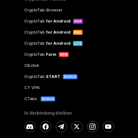
CryptoTab-Browser
CryptoTab
for Android
MAX
CryptoTab
for Android
PRO
CryptoTab
for Android
LITE
CryptoTab
Farm
NEW
CB.click
CryptoTab
START
BONUS
CT VPN
CTabs
BONUS
In Verbindung bleiben