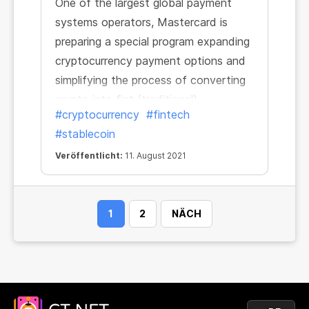
One of the largest global payment
systems operators, Mastercard is
preparing a special program expanding
cryptocurrency payment options and
simplifying the process of converting
crypto into fiat (traditional)
#cryptocurrency
#fintech
currencies. This will be possible thanks
#stablecoin
to MasterCard’s partnership with such
fintech and blockchain companies as
Veröffentlicht:
11. August 2021
Evolve, Paxos, and Circle. The
partnership is aimed at ensuring that
1
2
NÄCH
cryptocurrency cardholders can pay
for goods and services wherever
MasterCard is accepted.