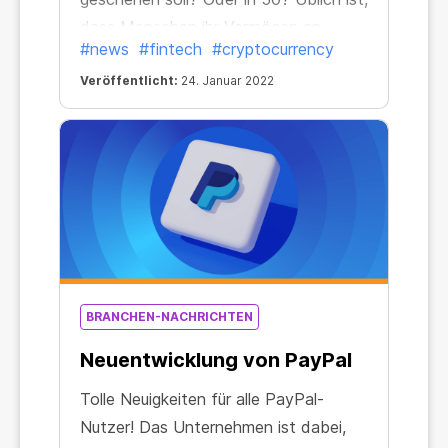
dass Menschen ihr Vermögen an
#news
#fintech
#cryptocurrency
Erben weiterreichen oder es auf
Verwandte und Angehörige
Veröffentlicht:
24. Januar 2022
überschreiben.
BRANCHEN-NACHRICHTEN
Neuentwicklung von PayPal
Tolle Neuigkeiten für alle PayPal-
Nutzer! Das Unternehmen ist dabei,