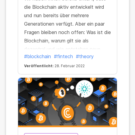
die Blockchain aktiv entwickelt wird
und nun bereits über mehrere
Generationen verfügt. Aber ein paar
Fragen bleiben noch offen: Was ist die
Blockchain, warum gilt sie als
dezentral und wie entstehen neue
#blockchain
#fintech
#theory
Blöcke? Finden Sie es heraus!
Veröffentlicht:
28. Februar 2022