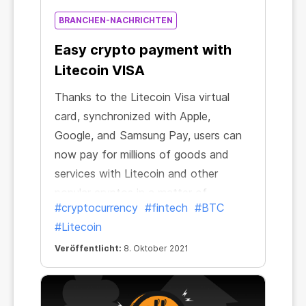
BRANCHEN-NACHRICHTEN
Easy crypto payment with
Litecoin VISA
Thanks to the Litecoin Visa virtual
card, synchronized with Apple,
Google, and Samsung Pay, users can
now pay for millions of goods and
services with Litecoin and other
popular cryptos in a matter of
#cryptocurrency
#fintech
#BTC
minutes.
#Litecoin
Veröffentlicht:
8. Oktober 2021