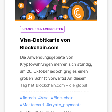
BRANCHEN-NACHRICHTEN
Visa-Debitkarte von
Blockchain.com
Die Anwendungsgebiete von
Kryptowährungen mehren sich ständig,
am 26. Oktober jedoch ging es einen
großen Schritt vorwärts! An diesem
Tag hat Blockchain.com – die global
größte Finanzdienstleistungsfirma für
#fintech
#Visa
#Blockchain
Kryptowährungen – der Welt ihre neue
#Mastercard
#crypto_payments
Blockchain.com Visa® Card gezeigt.