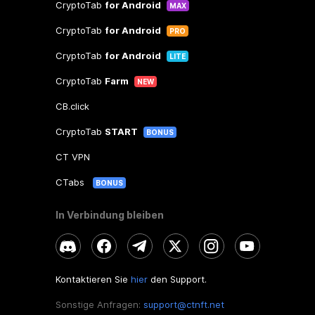
CryptoTab
for Android
MAX
CryptoTab
for Android
PRO
CryptoTab
for Android
LITE
CryptoTab
Farm
NEW
CB.click
CryptoTab
START
BONUS
CT VPN
CTabs
BONUS
In Verbindung bleiben
Kontaktieren Sie
hier
den Support.
Sonstige Anfragen:
support@ctnft.net