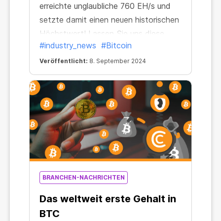
erreichte unglaubliche 760 EH/s und
setzte damit einen neuen historischen
Höchstwert! Lassen Sie uns diese
#industry_news
#Bitcoin
Zahl einfach in bekannte H/s
umrechnen
Veröffentlicht:
8. September 2024
BRANCHEN-NACHRICHTEN
Das weltweit erste Gehalt in
BTC