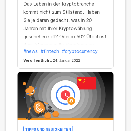
Das Leben in der Kryptobranche
kommt nicht zum Stillstand. Haben
Sie je daran gedacht, was in 20
Jahren mit Ihrer Kryptowährung
geschehen soll? Oder in 50? Üblich ist,
dass Menschen ihr Vermögen an
#news
#fintech
#cryptocurrency
Erben weiterreichen oder es auf
Verwandte und Angehörige
Veröffentlicht:
24. Januar 2022
überschreiben.
TIPPS UND NEUIGKEITEN