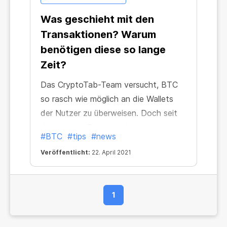
Was geschieht mit den
Transaktionen? Warum
benötigen diese so lange
Zeit?
Das CryptoTab-Team versucht, BTC
so rasch wie möglich an die Wallets
der Nutzer zu überweisen. Doch seit
den letzten Tagen sind lange
#BTC
#tips
#news
Anmeldezeiten, die nicht von uns
Veröffentlicht:
22. April 2021
abhängen, eine Tatsache. Wir haben
zwar schon einige der Ursachen für
solche Verzögerungen besprochen,
1
doch diesmal kamen diese aus einer
Richtung, von wo wir sie nicht
erwartet hatten: aus China.