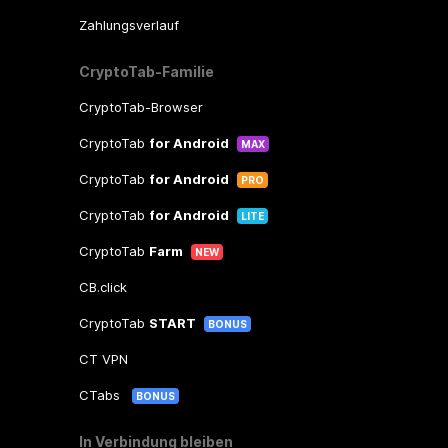
Zahlungsverlauf
CryptoTab-Familie
CryptoTab-Browser
CryptoTab
for Android
MAX
CryptoTab
for Android
PRO
CryptoTab
for Android
LITE
CryptoTab
Farm
NEW
CB.click
CryptoTab
START
BONUS
CT VPN
CTabs
BONUS
In Verbindung bleiben