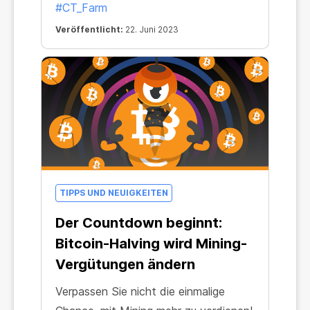
#CT_Farm
Alltagsleben. Das Großartige daran ist,
Veröffentlicht:
22. Juni 2023
dass wir einen stabilen Bezugspunkt
haben, der uns in jeder Situation
erhalten bleibt – Bitcoin.
TIPPS UND NEUIGKEITEN
Der Countdown beginnt:
Bitcoin-Halving wird Mining-
Vergütungen ändern
Verpassen Sie nicht die einmalige