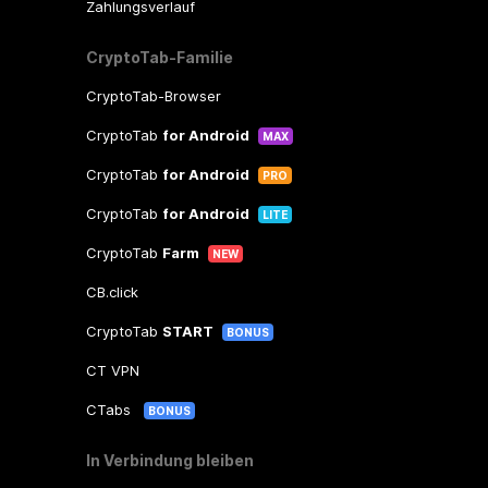
Zahlungsverlauf
CryptoTab-Familie
CryptoTab-Browser
CryptoTab
for Android
MAX
CryptoTab
for Android
PRO
CryptoTab
for Android
LITE
CryptoTab
Farm
NEW
CB.click
CryptoTab
START
BONUS
CT VPN
CTabs
BONUS
In Verbindung bleiben