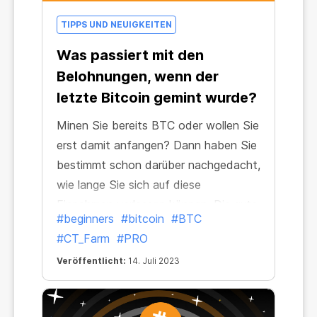
TIPPS UND NEUIGKEITEN
Was passiert mit den
Belohnungen, wenn der
letzte Bitcoin gemint wurde?
Minen Sie bereits BTC oder wollen Sie
erst damit anfangen? Dann haben Sie
bestimmt schon darüber nachgedacht,
wie lange Sie sich auf diese
Einnahmen verlassen können. Die gute
#beginners
#bitcoin
#BTC
Nachricht ist, dass die Belohnungen
#CT_Farm
#PRO
erhalten bleiben! Praktisch für immer,
Veröffentlicht:
14. Juli 2023
auch nachdem der letzte BTC gemint
wurde.