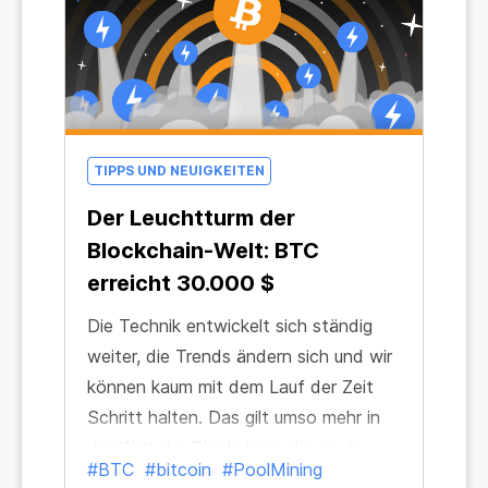
TIPPS UND NEUIGKEITEN
Der Leuchtturm der
Blockchain-Welt: BTC
erreicht 30.000 $
Die Technik entwickelt sich ständig
weiter, die Trends ändern sich und wir
können kaum mit dem Lauf der Zeit
Schritt halten. Das gilt umso mehr in
der Welt der Blockchain, die noch
#BTC
#bitcoin
#PoolMining
schneller wächst als unser