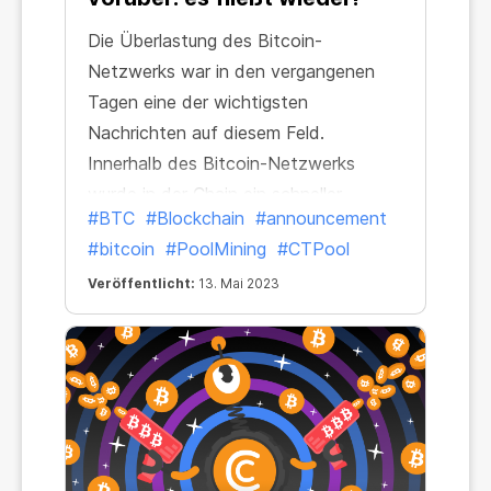
Die Überlastung des Bitcoin-
Netzwerks war in den vergangenen
Tagen eine der wichtigsten
Nachrichten auf diesem Feld.
Innerhalb des Bitcoin-Netzwerks
wurde in der Chain ein schneller
#BTC
#Blockchain
#announcement
Anstieg unbestätigter Transaktionen
#bitcoin
#PoolMining
#CTPool
und Transaktionsgebühren
verzeichnet. Aus diesem Grund stiegen
Veröffentlicht:
13. Mai 2023
die Transaktionskosten an und
nahmen viel mehr Zeit in Anspruch als
gewöhnlich.