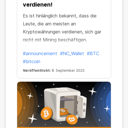
verdienen!
Es ist hinlänglich bekannt, dass die
Leute, die am meisten an
Kryptowährungen verdienen, sich gar
nicht mit Mining beschäftigen.
Wussten Sie, dass Sie mit Ihrem
#announcement
#NC_Wallet
#BTC
Krypto-Wallet viel mehr verdienen
#bitcoin
können? Und das ganz ohne Mining
Veröffentlicht:
8. September 2023
oder komplexe Transaktionen!