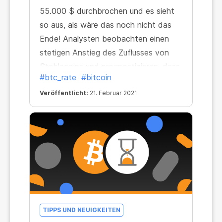
55.000 $ durchbrochen und es sieht
so aus, als wäre das noch nicht das
Ende! Analysten beobachten einen
stetigen Anstieg des Zuflusses von
Stablecoins und prognostizieren, dass
#btc_rate
#bitcoin
sich der Bitcoinkurs bis zum
Jahresende auf 100.000 $ verdoppeln
Veröffentlicht:
21. Februar 2021
könnte. Und das können wir auch
glauben, wenn wir uns ansehen, wie
der Kurs seit Anfang 2021 um 70 %
gestiegen ist.
TIPPS UND NEUIGKEITEN