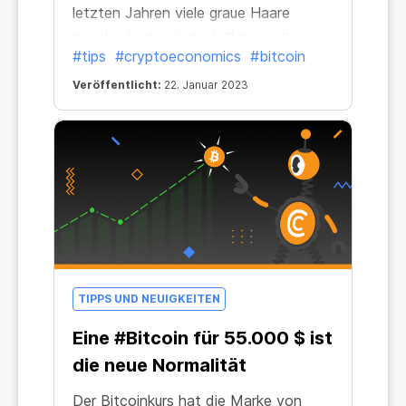
letzten Jahren viele graue Haare
beschert, als wir die Inflation, die
#tips
#cryptoeconomics
#bitcoin
Marktvolatilität und die Entwicklung
Veröffentlicht:
22. Januar 2023
der Weltwirtschaft beobachtet
haben. Im Jahr 2022 erreichte die
Inflation des US-Dollars mit 7,9 % den
höchsten Stand seit 40 Jahren.
TIPPS UND NEUIGKEITEN
Eine #Bitcoin für 55.000 $ ist
die neue Normalität
Der Bitcoinkurs hat die Marke von