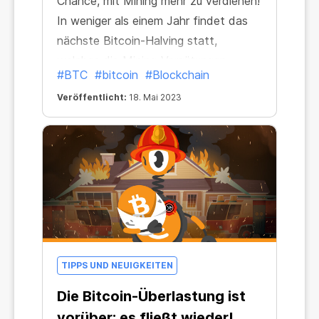
Chance, mit Mining mehr zu verdienen!
In weniger als einem Jahr findet das
nächste Bitcoin-Halving statt,
welches die Mining-Vergütungen
#BTC
#bitcoin
#Blockchain
halbieren wird. Aber heute befinden
Veröffentlicht:
18. Mai 2023
Sie sich an einem Zeitpunkt großer
Möglichkeiten, und zwar deshalb:
TIPPS UND NEUIGKEITEN
Die Bitcoin-Überlastung ist
vorüber: es fließt wieder!