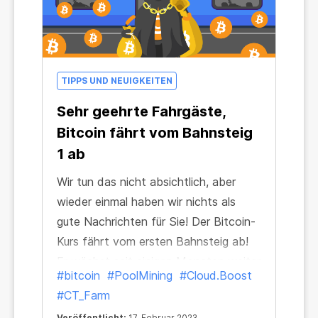
TIPPS UND NEUIGKEITEN
Sehr geehrte Fahrgäste,
Bitcoin fährt vom Bahnsteig
1 ab
Wir tun das nicht absichtlich, aber
wieder einmal haben wir nichts als
gute Nachrichten für Sie! Der Bitcoin-
Kurs fährt vom ersten Bahnsteig ab!
Er wächst seit einigen Monaten weiter
#bitcoin
#PoolMining
#Cloud.Boost
und die Wachstumsrate wird bald die
#CT_Farm
des zweiten Platzes erreichen oder
Veröffentlicht:
17. Februar 2023