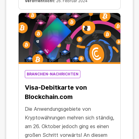
Veröffentlicht:
26. Februar 2024
umtauschen oder selbst Transaktionen
durchführen: Mining ist jetzt genauso
einfach wie der Gang zum Supermarkt.
Nur dass du beim Mining echtes
Einkommen erzielst!
BRANCHEN-NACHRICHTEN
Visa-Debitkarte von
Blockchain.com
Die Anwendungsgebiete von
Kryptowährungen mehren sich ständig,
am 26. Oktober jedoch ging es einen
großen Schritt vorwärts! An diesem