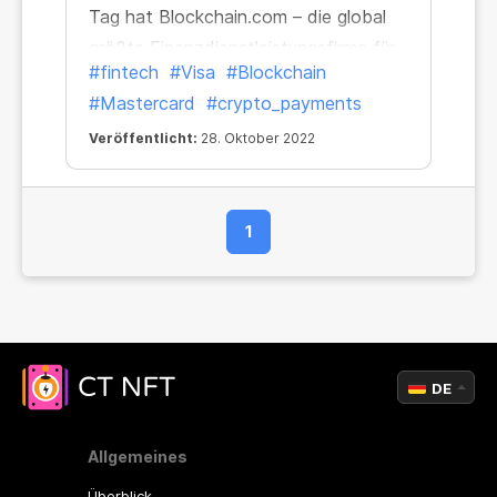
Tag hat Blockchain.com – die global
größte Finanzdienstleistungsfirma für
#fintech
#Visa
#Blockchain
Kryptowährungen – der Welt ihre neue
#Mastercard
#crypto_payments
Blockchain.com Visa® Card gezeigt.
Veröffentlicht:
28. Oktober 2022
1
DE
Allgemeines
Überblick