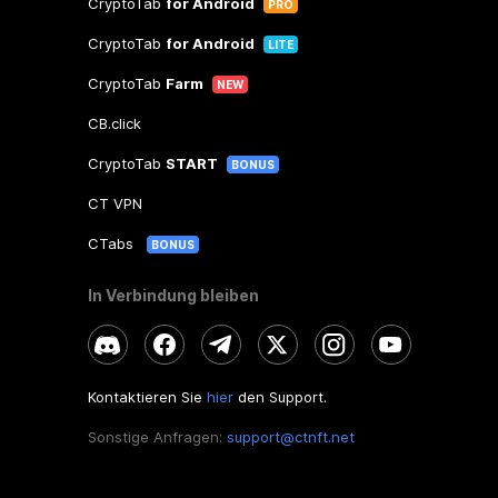
CryptoTab
for Android
PRO
CryptoTab
for Android
LITE
CryptoTab
Farm
NEW
CB.click
CryptoTab
START
BONUS
CT VPN
CTabs
BONUS
In Verbindung bleiben
Kontaktieren Sie
hier
den Support.
Sonstige Anfragen:
support@ctnft.net