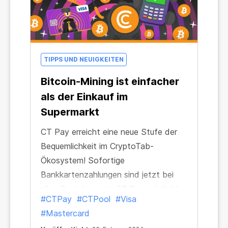
TIPPS UND NEUIGKEITEN
Bitcoin-Mining ist einfacher
als der Einkauf im
Supermarkt
CT Pay erreicht eine neue Stufe der
Bequemlichkeit im CryptoTab-
Ökosystem! Sofortige
Bankkartenzahlungen sind jetzt bei
allen Produkten mit CT Pay möglich!
#CTPay
#CTPool
#Visa
Du musst nicht mehr mit deinem
#Mastercard
Krypto-Wallet hantieren, Währungen