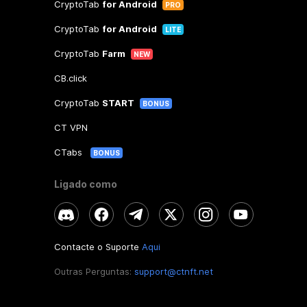
CryptoTab
for Android
PRO
CryptoTab
for Android
LITE
CryptoTab
Farm
NEW
CB.click
CryptoTab
START
BONUS
CT VPN
CTabs
BONUS
Ligado como
Contacte o Suporte
Aqui
Outras Perguntas:
support@ctnft.net