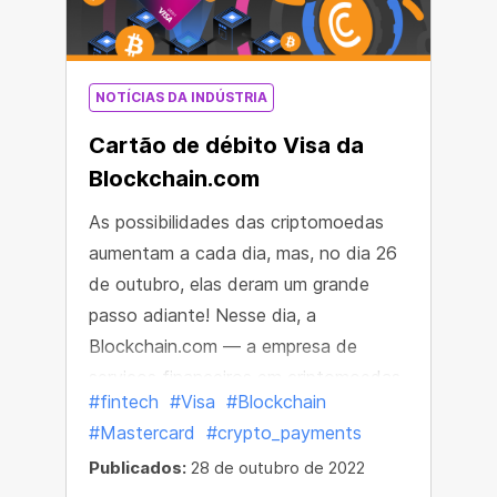
NOTÍCIAS DA INDÚSTRIA
Cartão de débito Visa da
Blockchain.com
As possibilidades das criptomoedas
aumentam a cada dia, mas, no dia 26
de outubro, elas deram um grande
passo adiante! Nesse dia, a
Blockchain.com — a empresa de
serviços financeiros em criptomoedas
#fintech
#Visa
#Blockchain
mais popular do mundo — mostrou ao
#Mastercard
#crypto_payments
mundo seu novo Blockchain.com
Publicados:
28 de outubro de 2022
Visa® Card.