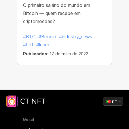
O primeiro salário do mundo em
Bitcoin — quem recebe em
criptomoedas?
#BTC
#Bitcoin
#industry_news
#hot
#learn
Publicados:
17 de maio de 2022
PT
Geral