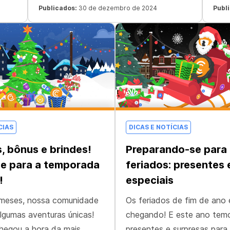
Publicados:
30 de dezembro de 2024
Publ
CIAS
DICAS E NOTÍCIAS
, bônus e brindes!
Preparando-se para
se para a temporada
feriados: presentes 
!
especiais
 meses, nossa comunidade
Os feriados de fim de ano
lgumas aventuras únicas!
chegando! E este ano tem
hegou a hora da mais
presentes e surpresas para