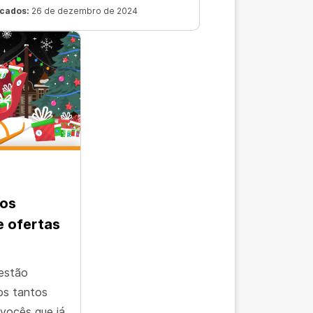
icados:
26 de dezembro de 2024
 os
e ofertas
 estão
os tantos
 vocês que já