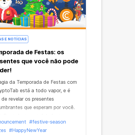
AS E NOTÍCIAS
porada de Festas: os
sentes que você não pode
der!
agia da Temporada de Festas com
yptoTab está a todo vapor, e é
 de revelar os presentes
umbrantes que esperam por você.
 floco de neve coletado o
nouncement
#festive-season
xima de recompensas inesquecíveis
zes
#HappyNewYear
elas valem o esforço.