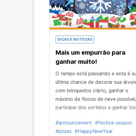
DICAS E NOTÍCIAS
Mais um empurrão para
ganhar muito!
O tempo está passando e esta é s
última chance de decorar sua árvor
com brinquedos cripto, ganhar o
máximo de flocos de neve possível
participar dos sorteios e ganhar to
os presentes!
#announcement
#festive-season
#prizes
#HappyNewYear