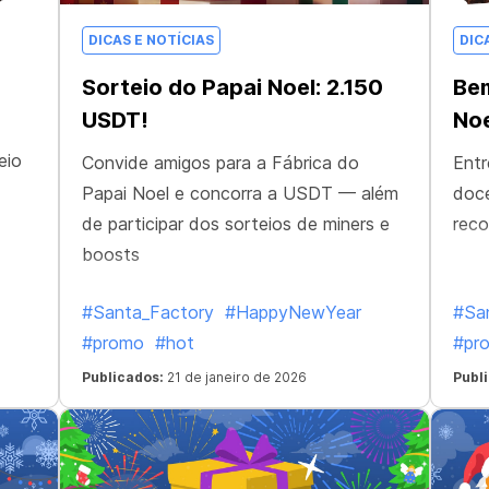
DICAS E NOTÍCIAS
DIC
Sorteio do Papai Noel: 2.150
Bem
USDT!
Noe
eio
Convide amigos para a Fábrica do
Entr
Papai Noel e concorra a USDT — além
doce
de participar dos sorteios de miners e
reco
boosts
#Santa_Factory
#HappyNewYear
#Sa
#promo
#hot
#pr
Publicados:
21 de janeiro de 2026
Publ