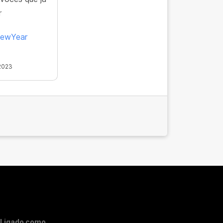
r
ewYear
2023
Ligado como