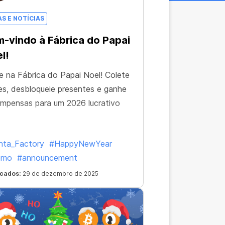
AS E NOTÍCIAS
-vindo à Fábrica do Papai
l!
e na Fábrica do Papai Noel! Colete
s, desbloqueie presentes e ganhe
mpensas para um 2026 lucrativo
nta_Factory
#HappyNewYear
omo
#announcement
icados:
29 de dezembro de 2025