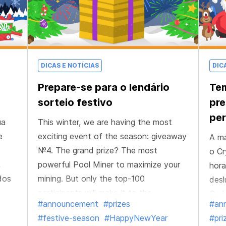
DICAS E NOTÍCIAS
DIC
Prepare-se para o lendário
Tem
sorteio festivo
pre
per
ua
This winter, we are having the most
e
exciting event of the season: giveaway
A m
№4. The grand prize? The most
o Cr
,
powerful Pool Miner to maximize your
hora
dos
mining. But only the top-100
desl
participants will make it to the
Cada
#announcement
#prizes
#an
giveaway, and the #1 will claim the
apro
#festive-season
#HappyNewYear
#pri
ultimate reward.
- e 