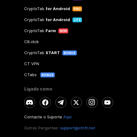
CryptoTab
for Android
PRO
CryptoTab
for Android
LITE
CryptoTab
Farm
NEW
CB.click
CryptoTab
START
BONUS
CT VPN
CTabs
BONUS
Ligado como
Contacte o Suporte
Aqui
Outras Perguntas:
support@ctnft.net