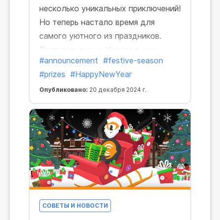
несколько уникальных приключений!
Но теперь настало время для
самого уютного из праздников.
Приготовьтесь к Новогоднему
#announcement
#festive-season
сезону, ведь он начнется уже в
#prizes
#HappyNewYear
понедельник!
Опубликовано:
20 декабря 2024 г.
СОВЕТЫ И НОВОСТИ