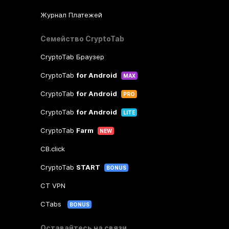
Журнал Платежей
Семейство CryptoTab
CryptoTab Браузер
CryptoTab
for Android
MAX
CryptoTab
for Android
PRO
CryptoTab
for Android
LITE
CryptoTab
Farm
NEW
CB.click
CryptoTab
START
BONUS
CT VPN
CTabs
BONUS
Оставайтесь на связи