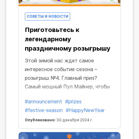
СОВЕТЫ И НОВОСТИ
Приготовьтесь к
легендарному
праздничному розыгрышу
Этой зимой нас ждет самое
интересное событие сезона –
розыгрыш №4. Главный приз?
Самый мощный Пул Майнер, чтобы
максимально увеличить успех
#announcement
#prizes
вашего майнинга. Но в розыгрыш
#festive-season
#HappyNewYear
попадут только 100 лучших
Опубликовано:
30 декабря 2024 г.
участников, и #1 получит главную
награду.