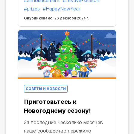
#announcement
#festive-season
приближает вас к незабываемым
#prizes
#HappyNewYear
наградам. И они стоят затраченных
Опубликовано:
26 декабря 2024 г.
усилий.
СОВЕТЫ И НОВОСТИ
Приготовьтесь к
Новогоднему сезону!
За последние несколько месяцев
наше сообщество пережило