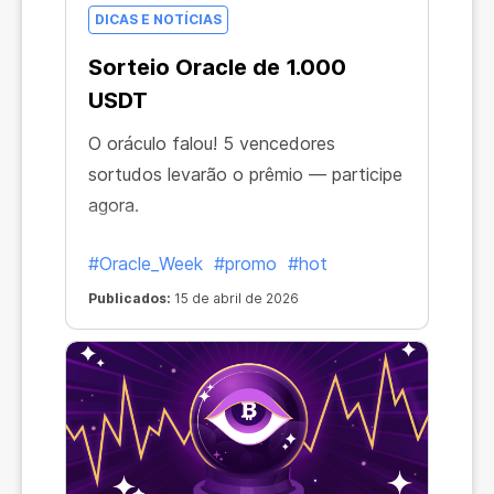
DICAS E NOTÍCIAS
Sorteio Oracle de 1.000
USDT
O oráculo falou! 5 vencedores
sortudos levarão o prêmio — participe
agora.
#Oracle_Week
#promo
#hot
Publicados:
15 de abril de 2026