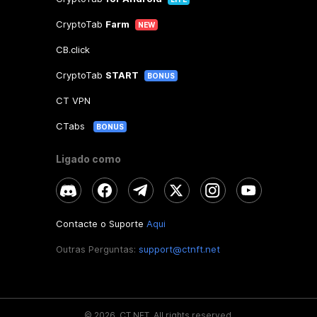
CryptoTab
Farm
NEW
CB.click
CryptoTab
START
BONUS
CT VPN
CTabs
BONUS
Ligado como
Contacte o Suporte
Aqui
Outras Perguntas:
support@ctnft.net
©
2026
.
CT NFT.
All rights reserved.