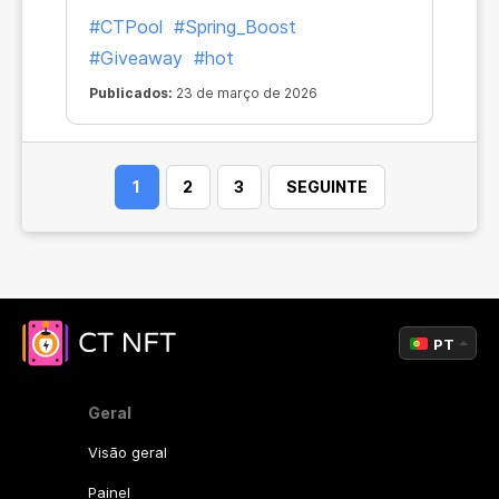
#CTPool
#Spring_Boost
#Giveaway
#hot
Publicados:
23 de março de 2026
1
2
3
SEGUINTE
PT
Geral
Visão geral
Painel