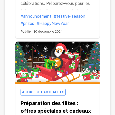
célébrations. Préparez-vous pour les
fêtes de fin d'année qui débuteront
#announcement
#festive-season
lundi !
#prizes
#HappyNewYear
Publié :
20 décembre 2024
ASTUCES ET ACTUALITÉS
Préparation des fêtes :
offres spéciales et cadeaux