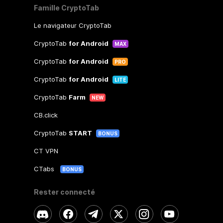
Famille CryptoTab
Le navigateur CryptoTab
CryptoTab
for Android
MAX
CryptoTab
for Android
PRO
CryptoTab
for Android
LITE
CryptoTab
Farm
NEW
CB.click
CryptoTab
START
BONUS
CT VPN
CTabs
BONUS
Rester connecté