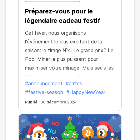
Préparez-vous pour le
légendaire cadeau festif
Cet hiver, nous organisons
l'événement le plus excitant de la
saison: le tirage №4. Le grand prix? Le
Pool Miner le plus puissant pour
maximiser votre minage. Mais seuls les
100 meilleurs participants pourront
#announcement
#prizes
participer au tirage au sort, et le
#festive-season
#HappyNewYear
numéro 1 remportera la récompense
ultime.
Publié :
30 décembre 2024