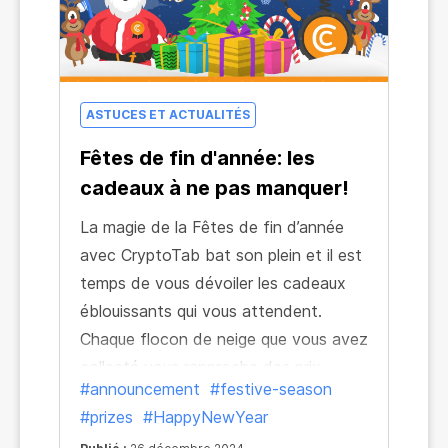
ASTUCES ET ACTUALITÉS
Fêtes de fin d'année: les
cadeaux à ne pas manquer!
La magie de la Fêtes de fin d’année
avec CryptoTab bat son plein et il est
temps de vous dévoiler les cadeaux
éblouissants qui vous attendent.
Chaque flocon de neige que vous avez
collecté vous rapproche des prix
#announcement
#festive-season
festifs, et ils en valent la peine.
#prizes
#HappyNewYear