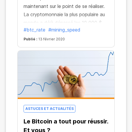
maintenant sur le point de se réaliser.
La cryptomonnaie la plus populaire au
monde a déjà dépassé les 10 000 $.
#btc_rate
#mining_speed
Et tout laisse à penser que ce n'est là
que le début !
Publié :
13 février 2020
ASTUCES ET ACTUALITÉS
Le Bitcoin a tout pour réussir.
Et vous ?