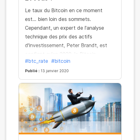
Le taux du Bitcoin en ce moment
est… bien loin des sommets.
Cependant, un expert de l'analyse
technique des prix des actifs
d'investissement, Peter Brandt, est
confiant qu'en 2020, le Bitcoin
#btc_rate
#bitcoin
atteindra la barre symbolique des 50
000 dollars. Selon lui, le taux
Publié :
13 janvier 2020
augmentera après février de cette
année. John McAfee, le fondateur de
McAfee, LLC, se montre encore plus
optimiste : l'expert estime que d'ici fin
2020, le taux de change du Bitcoin
atteindra la barre du million de dollars.