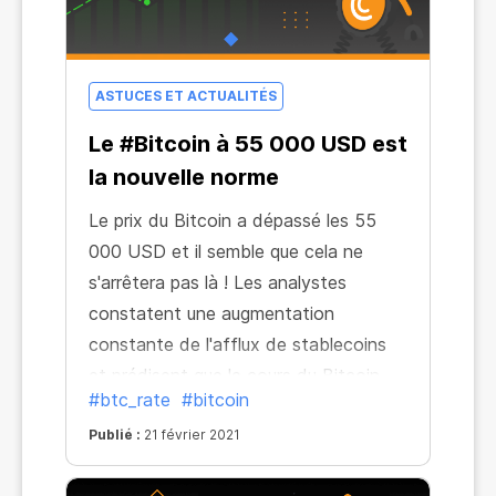
ASTUCES ET ACTUALITÉS
Le #Bitcoin à 55 000 USD est
la nouvelle norme
Le prix du Bitcoin a dépassé les 55
000 USD et il semble que cela ne
s'arrêtera pas là ! Les analystes
constatent une augmentation
constante de l'afflux de stablecoins
et prédisent que le cours du Bitcoin
#btc_rate
#bitcoin
pourrait doubler pour atteindre 100
000 USD d'ici à la fin de l'année. Et on
Publié :
21 février 2021
peut le croire en ayant vu la valeur du