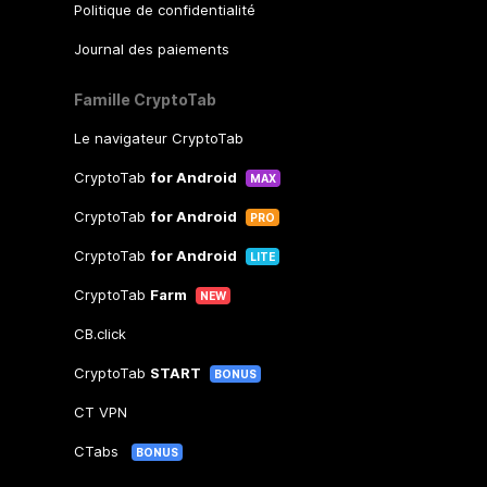
Politique de confidentialité
Journal des paiements
Famille CryptoTab
Le navigateur CryptoTab
CryptoTab
for Android
MAX
CryptoTab
for Android
PRO
CryptoTab
for Android
LITE
CryptoTab
Farm
NEW
CB.click
CryptoTab
START
BONUS
CT VPN
CTabs
BONUS