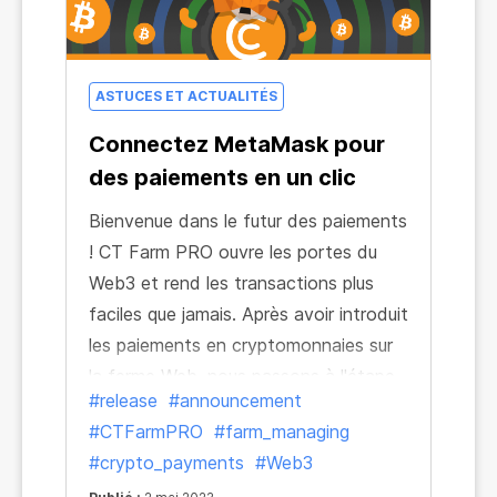
ASTUCES ET ACTUALITÉS
Connectez MetaMask pour
des paiements en un clic
Bienvenue dans le futur des paiements
! CT Farm PRO ouvre les portes du
Web3 et rend les transactions plus
faciles que jamais. Après avoir introduit
les paiements en cryptomonnaies sur
la ferme Web, nous passons à l'étape
#release
#announcement
suivante et mettons à votre
#CTFarmPRO
#farm_managing
disposition davantage des outils
#crypto_payments
#Web3
fournis par les technologies de chaînes