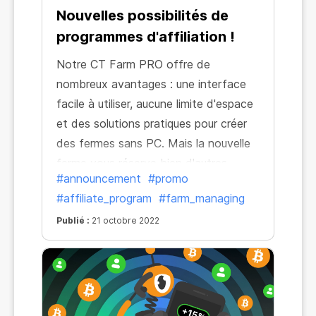
Nouvelles possibilités de
programmes d'affiliation !
Notre CT Farm PRO offre de
nombreux avantages : une interface
facile à utiliser, aucune limite d'espace
et des solutions pratiques pour créer
des fermes sans PC. Mais la nouvelle
ferme vous réserve bien d'autres
#announcement
#promo
surprises. Lesquelles ? La réponse est
#affiliate_program
#farm_managing
simple :
Publié :
21 octobre 2022