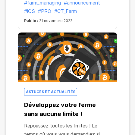
#farm_managing
#announcement
vitesse maximale accrue pour CT Farm
#iOS
#PRO
#CT_Farm
PRO sur iOS. Voilà qui tombe bien !
Publié :
21 novembre 2022
ASTUCES ET ACTUALITÉS
Développez votre ferme
sans aucune limite !
Repoussez toutes les limites ! Le
temps où vous vous demandiez si