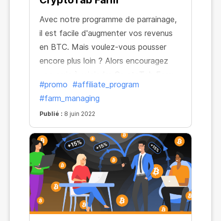
CryptoTab Farm
Avec notre programme de parrainage,
il est facile d'augmenter vos revenus
en BTC. Mais voulez-vous pousser
encore plus loin ? Alors encouragez
vos amis à rejoindre CryptoTab Farm -
#promo
#affiliate_program
et sfaites-le > parmi les premiers !
#farm_managing
Publié :
8 juin 2022