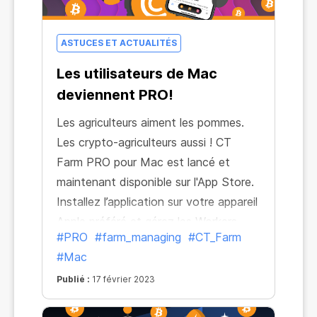
ASTUCES ET ACTUALITÉS
Les utilisateurs de Mac
deviennent PRO!
Les agriculteurs aiment les pommes.
Les crypto-agriculteurs aussi ! CT
Farm PRO pour Mac est lancé et
maintenant disponible sur l'App Store.
Installez l’application sur votre appareil
Apple préféré et gérez les Workers,
#PRO
#farm_managing
#CT_Farm
faites des achats et retirez vos gains
#Mac
sans limites.
Publié :
17 février 2023