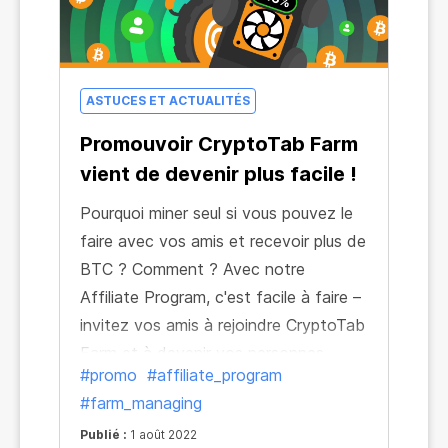
ASTUCES ET ACTUALITÉS
Promouvoir CryptoTab Farm
vient de devenir plus facile !
Pourquoi miner seul si vous pouvez le
faire avec vos amis et recevoir plus de
BTC ? Comment ? Avec notre
Affiliate Program, c'est facile à faire –
invitez vos amis à rejoindre CryptoTab
Farm et à devenir vos personnes
#promo
#affiliate_program
parrainées afin de recevoir un bonus
#farm_managing
égal à 15 % de leur minage, tandis
qu'ils profitent d'une remise spéciale !
Publié :
1 août 2022