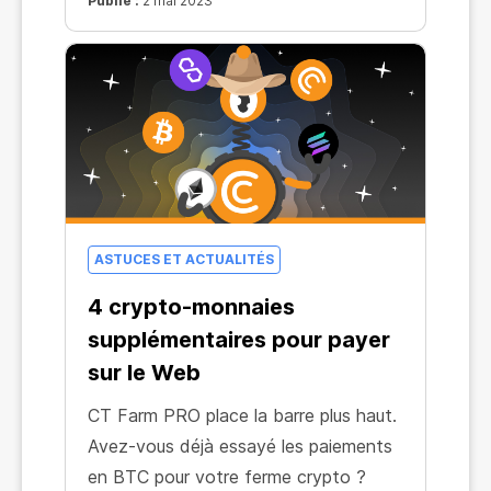
de blocs.
Publié :
2 mai 2023
ASTUCES ET ACTUALITÉS
4 crypto-monnaies
supplémentaires pour payer
sur le Web
СT Farm PRO place la barre plus haut.
Avez-vous déjà essayé les paiements
en BTC pour votre ferme crypto ?