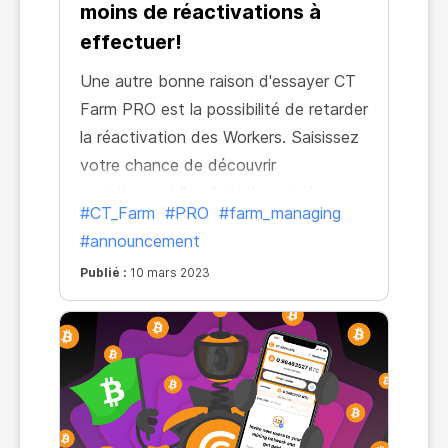
moins de réactivations à
effectuer!
Une autre bonne raison d'essayer CT
Farm PRO est la possibilité de retarder
la réactivation des Workers. Saisissez
votre chance de découvrir
gratuitement l'exploitation minière, une
#CT_Farm
#PRO
#farm_managing
chance qui vous fera gagner du temps
#announcement
!
Publié :
10 mars 2023