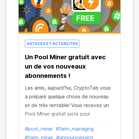
ASTUCES ET ACTUALITÉS
Un Pool Miner gratuit avec
un de vos nouveaux
abonnements !
Les amis, aujourd'hui, CryptoTab vous
a préparé quelque chose de nouveau
et de très rentable! Vous recevez un
Pool Miner gratuit juste pour
l'activation de votre abonnement! De
#pool_miner
#farm_managing
plus, il commence à vous rapporter de
#farm_miner
#announcement