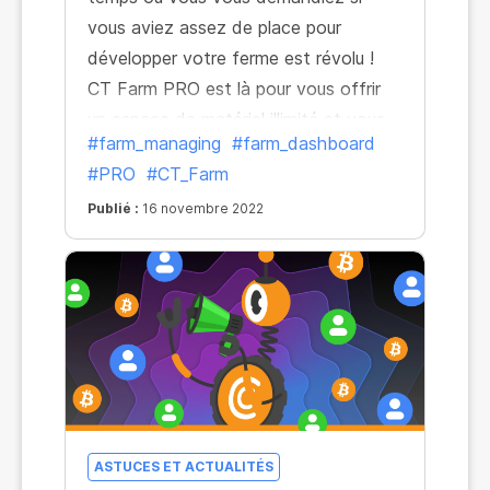
vous aviez assez de place pour
développer votre ferme est révolu !
CT Farm PRO est là pour vous offrir
un espace de matériel illimité et vous
#farm_managing
#farm_dashboard
permettre d'avoir autant de PC et de
#PRO
#CT_Farm
Workers que vous le voulez!
Publié :
16 novembre 2022
ASTUCES ET ACTUALITÉS