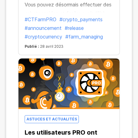
Vous pouvez désormais effectuer des
achats rapides et faciles sur le Web
#CTFarmPRO
#crypto_payments
avec quatre crypto-monnaies plus
#announcement
#release
populaires.
#cryptocurrency
#farm_managing
Publié :
28 avril 2023
ASTUCES ET ACTUALITÉS
Les utilisateurs PRO ont