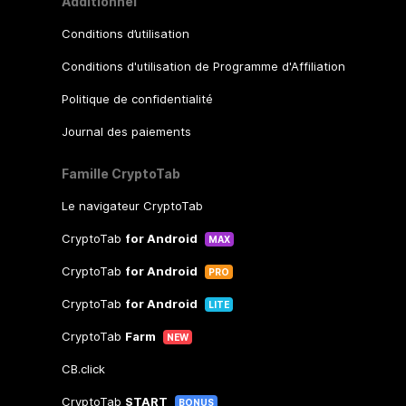
Additionnel
Conditions d’utilisation
Conditions d'utilisation de Programme d'Affiliation
Politique de confidentialité
Journal des paiements
Famille CryptoTab
Le navigateur CryptoTab
CryptoTab
for Android
MAX
CryptoTab
for Android
PRO
CryptoTab
for Android
LITE
CryptoTab
Farm
NEW
CB.click
CryptoTab
START
BONUS