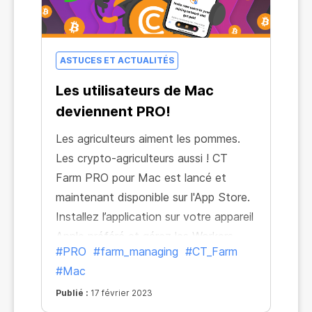
ASTUCES ET ACTUALITÉS
Les utilisateurs de Mac
deviennent PRO!
Les agriculteurs aiment les pommes.
Les crypto-agriculteurs aussi ! CT
Farm PRO pour Mac est lancé et
maintenant disponible sur l'App Store.
Installez l’application sur votre appareil
Apple préféré et gérez les Workers,
#PRO
#farm_managing
#CT_Farm
faites des achats et retirez vos gains
#Mac
sans limites.
Publié :
17 février 2023