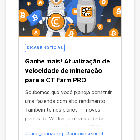
DICAS E NOTÍCIAS
Ganhe mais! Atualização de
velocidade de mineração
para a CT Farm PRO
Soubemos que você planeja construir
uma fazenda com alto rendimento.
Também temos planos — novos
planos de Worker com velocidade
máxima aumentada para a CT Farm
#farm_managing
#announcement
PRO no iOS. É uma combinação!