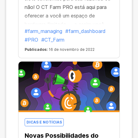
não! O CT Farm PRO está aqui para
oferecer a você um espaço de
hardware ilimitado — e assim você
#farm_managing
#farm_dashboard
possa adicionar quantos PCs e
#PRO
#CT_Farm
Workers desejar!
Publicados:
16 de novembro de 2022
DICAS E NOTÍCIAS
Novas Possibilidades do