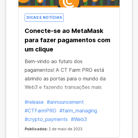
DICAS E NOTÍCIAS
Conecte-se ao MetaMask
para fazer pagamentos com
um clique
Bem-vindo ao futuro dos
pagamentos! A CT Farm PRO está
abrindo as portas para o mundo da
Web3 e fazendo transações mais
fáceis do que nunca. Após a
#release
#announcement
introdução dos pagamentos com
#CTFarmPRO
#farm_managing
criptomoedas na Fazenda da Web,
#crypto_payments
#Web3
passamos à próxima etapa e
Publicados:
2 de maio de 2023
disponibilizamos mais ferramentas que