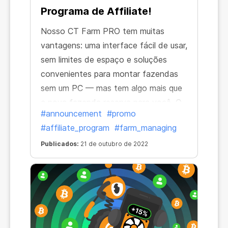
Programa de Affiliate!
Nosso CT Farm PRO tem muitas
vantagens: uma interface fácil de usar,
sem limites de espaço e soluções
convenientes para montar fazendas
sem um PC — mas tem algo mais que
a nova fazenda reserva para você. O
#announcement
#promo
que é? A resposta é simples:
#affiliate_program
#farm_managing
Publicados:
21 de outubro de 2022