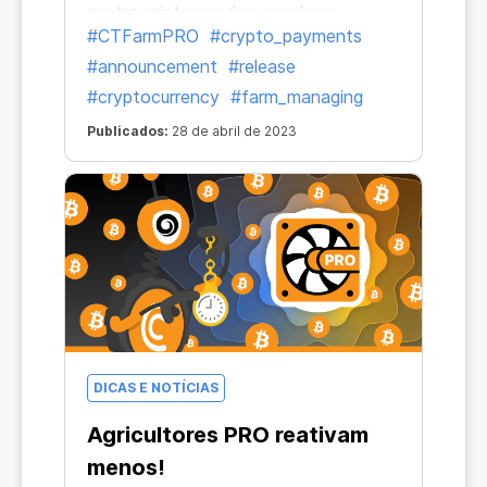
quatro criptomoedas populares.
#CTFarmPRO
#crypto_payments
#announcement
#release
#cryptocurrency
#farm_managing
Publicados:
28 de abril de 2023
DICAS E NOTÍCIAS
Agricultores PRO reativam
menos!