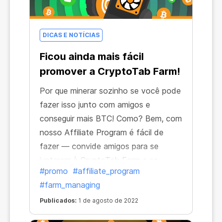
DICAS E NOTÍCIAS
Ficou ainda mais fácil
promover a CryptoTab Farm!
Por que minerar sozinho se você pode
fazer isso junto com amigos e
conseguir mais BTC! Como? Bem, com
nosso Affiliate Program é fácil de
fazer — convide amigos para se
juntarem à CryptoTab Farm e se
#promo
#affiliate_program
tornarem seus indicados para receber
#farm_managing
um bônus igual a 15% de sua
mineração enquanto eles recebem um
Publicados:
1 de agosto de 2022
desconto especial!