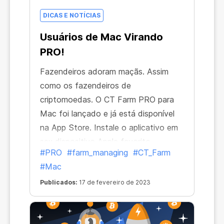
DICAS E NOTÍCIAS
Usuários de Mac Virando
PRO!
Fazendeiros adoram maçãs. Assim
como os fazendeiros de
criptomoedas. O CT Farm PRO para
Mac foi lançado e já está disponível
na App Store. Instale o aplicativo em
seu dispositivo Apple favorito –
#PRO
#farm_managing
#CT_Farm
gerencie Workers, faça compras e
#Mac
saque seus ganhos sem limites.
Publicados:
17 de fevereiro de 2023