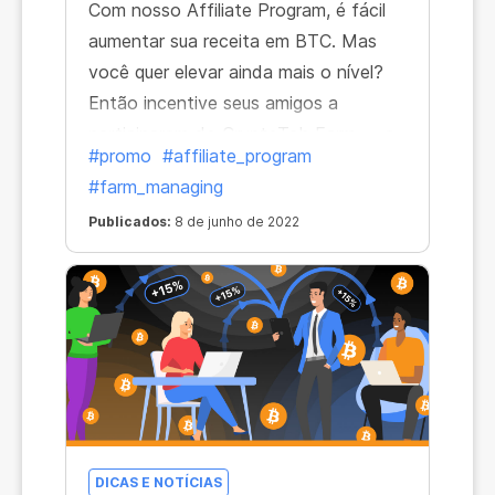
Com nosso Affiliate Program, é fácil
aumentar sua receita em BTC. Mas
você quer elevar ainda mais o nível?
Então incentive seus amigos a
participarem do CryptoTab Farm — e
#promo
#affiliate_program
faça isso sendo um dos primeiros!
#farm_managing
Publicados:
8 de junho de 2022
DICAS E NOTÍCIAS