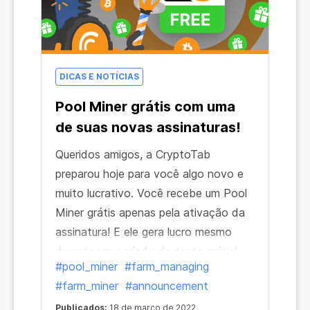
DICAS E NOTÍCIAS
Pool Miner grátis com uma
de suas novas assinaturas!
Queridos amigos, a CryptoTab
preparou hoje para você algo novo e
muito lucrativo. Você recebe um Pool
Miner grátis apenas pela ativação da
assinatura! E ele gera lucro mesmo
durante um período de teste grátis!
#pool_miner
#farm_managing
#farm_miner
#announcement
Publicados:
18 de março de 2022