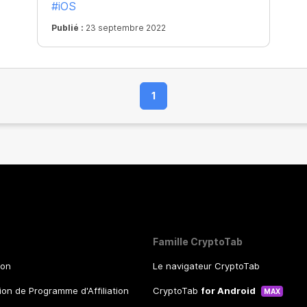
#iOS
d'obtenir des revenus en BTC très
élevés ! New Farm est
Publié :
23 septembre 2022
1
Famille CryptoTab
ion
Le navigateur CryptoTab
tion de Programme d'Affiliation
CryptoTab
for Android
MAX