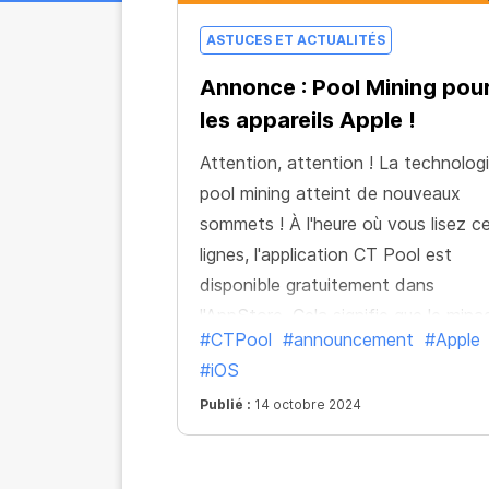
ASTUCES ET ACTUALITÉS
Annonce : Pool Mining pou
les appareils Apple !
Attention, attention ! La technolog
pool mining atteint de nouveaux
sommets ! À l'heure où vous lisez c
lignes, l'application CT Pool est
disponible gratuitement dans
l'AppStore. Cela signifie que le mina
#CTPool
#announcement
#Apple
innovant en pool de toutes les
#iOS
principales crypto-monnaies est
désormais disponible sur les apparei
Publié :
14 octobre 2024
Apple !