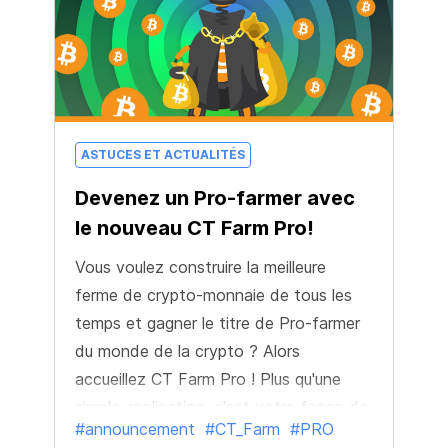
ASTUCES ET ACTUALITÉS
Devenez un Pro-farmer avec
le nouveau CT Farm Pro!
Vous voulez construire la meilleure
ferme de crypto-monnaie de tous les
temps et gagner le titre de Pro-farmer
du monde de la crypto ? Alors
accueillez CT Farm Pro ! Plus qu'une
simple application, c'est votre façon de
#announcement
#CT_Farm
#PRO
conquérir de nouveaux sommets et