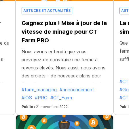
ASTUCES ET ACTUALITÉS
AST
r
Gagnez plus ! Mise à jour de la
La 
vitesse de minage pour CT
sim
Farm PRO
ie du
Que 
ferm
Nous avons entendu que vous
es
suff
prévoyez de construire une ferme à
revenus élevés. Nous aussi, nous avons
des projets – de nouveaux plans pour
#CT
ge
Travailleurs avec une vitesse maximale
#farm_managing
#announcement
#Go
accrue pour CT Farm PRO sur iOS. Voilà
#iOS
#PRO
#CT_Farm
#CT
qui tombe bien !
ls
Publié :
21 novembre 2022
Publi