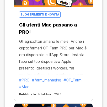
SUGGERIMENTI E NOVITÀ
Gli utenti Mac passano a
PRO!
Gli agricoltori amano le mele. Anche i
criptofarmer! CT Farm PRO per Mac è
ora disponibile sull'App Store. Installa
l'app sul tuo dispositivo Apple
preferito: gestisci i Workers, fai
acquisti e ritira i tuoi guadagni senza
#PRO
#farm_managing
#CT_Farm
limiti.
#Mac
Pubblicato:
17 febbraio 2023