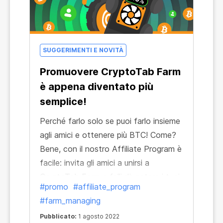
SUGGERIMENTI E NOVITÀ
Promuovere CryptoTab Farm
è appena diventato più
semplice!
Perché farlo solo se puoi farlo insieme
agli amici e ottenere più BTC! Come?
Bene, con il nostro Affiliate Program è
facile: invita gli amici a unirsi a
CryptoTab Farm e falli diventare i tuoi
#promo
#affiliate_program
referral per ottenere un bonus pari al
#farm_managing
15% del loro mining e riceveranno uno
Pubblicato:
1 agosto 2022
sconto speciale!