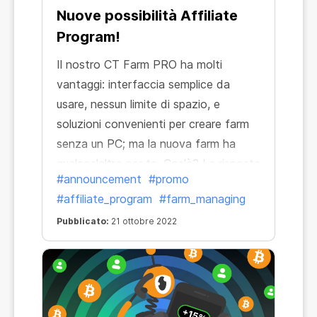
Nuove possibilità Affiliate
Program!
Il nostro CT Farm PRO ha molti
vantaggi: interfaccia semplice da
usare, nessun limite di spazio, e
soluzioni convenienti per creare farm
senza un PC; ma la nuova farm ha
qualcos'altro per te. Cos'è? La risposta
#announcement
#promo
è semplice:
#affiliate_program
#farm_managing
Pubblicato:
21 ottobre 2022