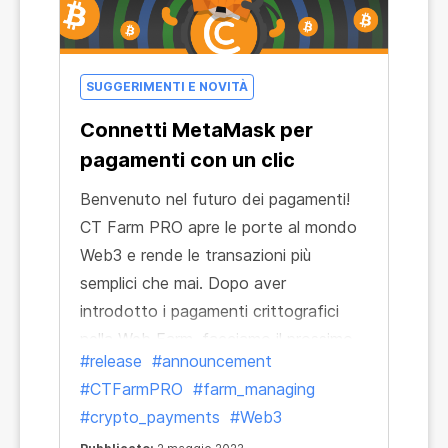
SUGGERIMENTI E NOVITÀ
Connetti MetaMask per
pagamenti con un clic
Benvenuto nel futuro dei pagamenti!
CT Farm PRO apre le porte al mondo
Web3 e rende le transazioni più
semplici che mai. Dopo aver
introdotto i pagamenti crittografici
nella Web Farm, facciamo il prossimo
#release
#announcement
passo e ti offriamo più strumenti
#CTFarmPRO
#farm_managing
forniti dalle tecnologie blockchain.
#crypto_payments
#Web3