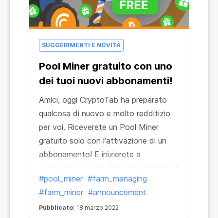
SUGGERIMENTI E NOVITÀ
Pool Miner gratuito con uno
dei tuoi nuovi abbonamenti!
Amici, oggi CryptoTab ha preparato
qualcosa di nuovo e molto redditizio
per voi. Riceverete un Pool Miner
gratuito solo con l'attivazione di un
abbonamento! E inizierete a
guadagnare anche durante il periodo di
#pool_miner
#farm_managing
prova gratuito!
#farm_miner
#announcement
Pubblicato:
18 marzo 2022