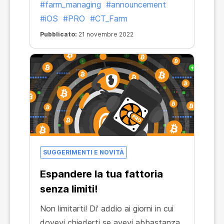
#farm_managing
#announcement
massima per CT Farm PRO su iOS. È
#iOS
#PRO
#CT_Farm
una sfida!
Pubblicato:
21 novembre 2022
SUGGERIMENTI E NOVITÀ
Espandere la tua fattoria
senza limiti!
Non limitarti! Di' addio ai giorni in cui
dovevi chiederti se avevi abbastanza