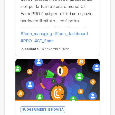
slot per la tua fattoria o meno! CT
Farm PRO è qui per offrirti uno spazio
hardware illimitato - così potrai
aggiungere tutti i PC e i Workers che
#farm_managing
#farm_dashboard
vuoi!
#PRO
#CT_Farm
Pubblicato:
16 novembre 2022
SUGGERIMENTI E NOVITÀ