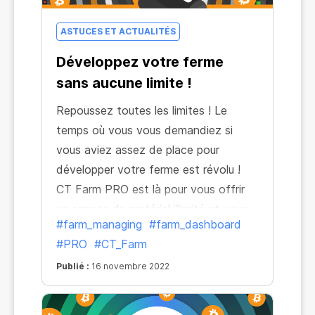
ASTUCES ET ACTUALITÉS
Développez votre ferme
sans aucune limite !
Repoussez toutes les limites ! Le
temps où vous vous demandiez si
vous aviez assez de place pour
développer votre ferme est révolu !
CT Farm PRO est là pour vous offrir
un espace de matériel illimité et vous
#farm_managing
#farm_dashboard
permettre d'avoir autant de PC et de
#PRO
#CT_Farm
Workers que vous le voulez!
Publié :
16 novembre 2022