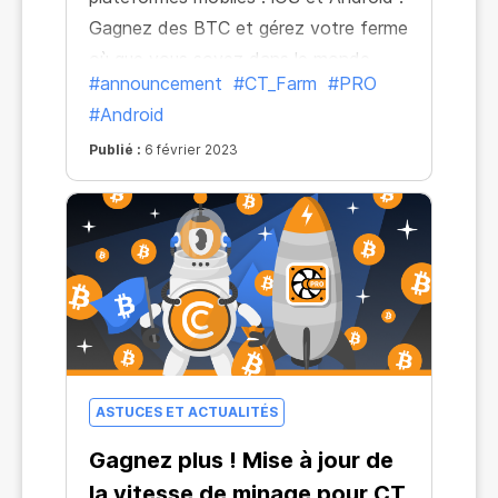
Gagnez des BTC et gérez votre ferme
où que vous soyez dans le monde,
#announcement
#CT_Farm
#PRO
depuis n'importe quel appareil.
#Android
Publié :
6 février 2023
ASTUCES ET ACTUALITÉS
Gagnez plus ! Mise à jour de
la vitesse de minage pour CT