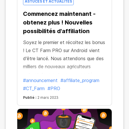
ASTUCES ET ACTUALITÉS
Commencez maintenant -
obtenez plus ! Nouvelles
possibilités d'affiliation
Soyez le premier et récoltez les bonus
! Le CT Farm PRO sur Android vient
d'être lancé. Nous attendons que des
milliers de nouveaux agriculteurs
entrent dans notre communauté
#announcement
#affiliate_program
crypto et souhaitons que vous
#CT_Farm
#PRO
deveniez leur guide. En échange,
Publié :
2 mars 2023
comme d'habitude, vous obtenez un
bonus égal à 15 % des revenus de vos
filleuls!