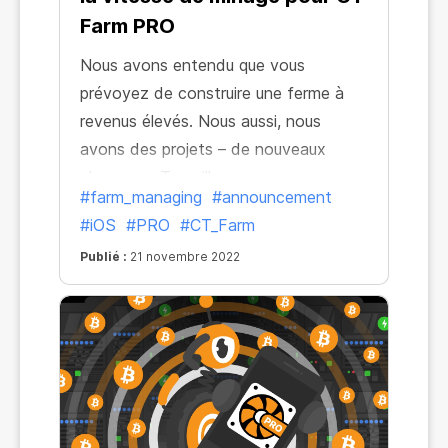
Farm PRO
Nous avons entendu que vous
prévoyez de construire une ferme à
revenus élevés. Nous aussi, nous
avons des projets – de nouveaux
plans pour Travailleurs avec une
#farm_managing
#announcement
vitesse maximale accrue pour CT Farm
#iOS
#PRO
#CT_Farm
PRO sur iOS. Voilà qui tombe bien !
Publié :
21 novembre 2022