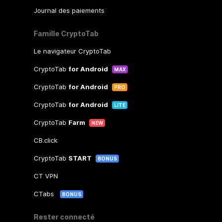
Journal des paiements
Famille CryptoTab
Le navigateur CryptoTab
CryptoTab
for Android
MAX
CryptoTab
for Android
PRO
CryptoTab
for Android
LITE
CryptoTab
Farm
NEW
CB.click
CryptoTab
START
BONUS
CT VPN
CTabs
BONUS
Rester connecté