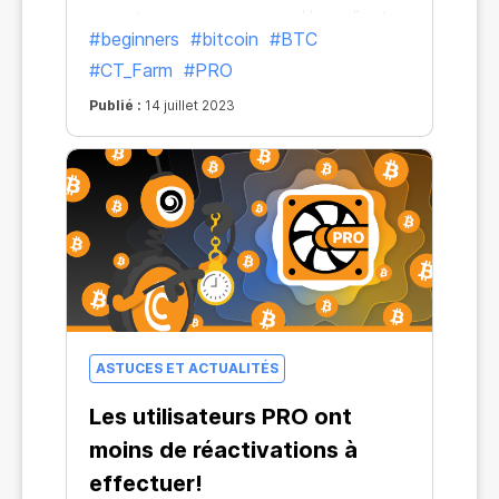
compter sur ces revenus. L'excellente
#beginners
#bitcoin
#BTC
nouvelle, c'est que les récompenses
#CT_Farm
#PRO
sont là pour rester ! Elles sont
Publié :
14 juillet 2023
pratiquement infinies, même après que
le dernier BTC ait été miné.
ASTUCES ET ACTUALITÉS
Les utilisateurs PRO ont
moins de réactivations à
effectuer!