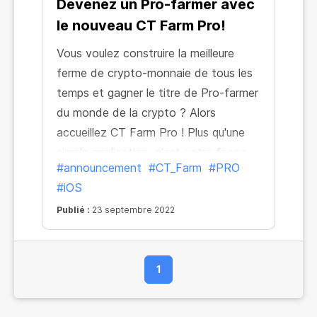
Devenez un Pro-farmer avec
le nouveau CT Farm Pro!
Vous voulez construire la meilleure
ferme de crypto-monnaie de tous les
temps et gagner le titre de Pro-farmer
du monde de la crypto ? Alors
accueillez CT Farm Pro ! Plus qu'une
simple application, c'est votre façon
#announcement
#CT_Farm
#PRO
de conquérir de nouveaux sommets et
#iOS
d'obtenir des revenus en BTC très
élevés ! New Farm est
Publié :
23 septembre 2022
1