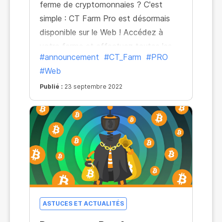
ferme de cryptomonnaies ? C'est
simple : CT Farm Pro est désormais
disponible sur le Web ! Accédez à
votre ferme et effectuez toutes les
#announcement
#CT_Farm
#PRO
opérations nécessaires : vérifications,
#Web
réglages, ajustements du calendrier –
le tout à l'aide de votre navigateur !
Publié :
23 septembre 2022
ASTUCES ET ACTUALITÉS