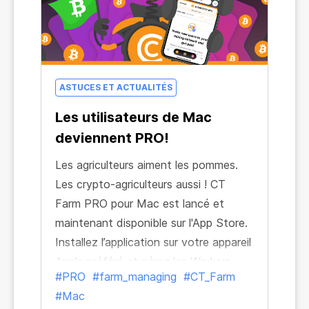
ASTUCES ET ACTUALITÉS
Les utilisateurs de Mac
deviennent PRO!
Les agriculteurs aiment les pommes.
Les crypto-agriculteurs aussi ! CT
Farm PRO pour Mac est lancé et
maintenant disponible sur l'App Store.
Installez l’application sur votre appareil
Apple préféré et gérez les Workers,
#PRO
#farm_managing
#CT_Farm
faites des achats et retirez vos gains
#Mac
sans limites.