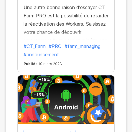
Une autre bonne raison d'essayer CT
Farm PRO est la possibilité de retarder
la réactivation des Workers. Saisissez
votre chance de découvrir
gratuitement l'exploitation minière, une
#CT_Farm
#PRO
#farm_managing
chance qui vous fera gagner du temps
#announcement
!
Publié :
10 mars 2023