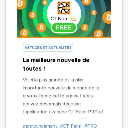
ASTUCES ET ACTUALITÉS
La meilleure nouvelle de
toutes !
Voici la plus grande et la plus
importante nouvelle du monde de la
crypto-ferme cette année ! Vous
pouvez désormais découvrir
l'application avancée CT Farm PRO et
commencer à gagner des BTC avec la
#announcement
#CT_Farm
#PRO
solution de ferme la plus innovante –