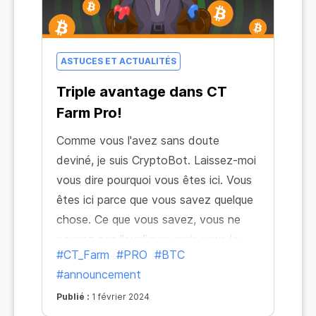
ASTUCES ET ACTUALITÉS
Triple avantage dans CT
Farm Pro!
Comme vous l'avez sans doute
deviné, je suis CryptoBot. Laissez-moi
vous dire pourquoi vous êtes ici. Vous
êtes ici parce que vous savez quelque
chose. Ce que vous savez, vous ne
pouvez pas l'expliquer, mais vous le
#CT_Farm
#PRO
#BTC
ressentez. Vous ressentez que
#announcement
l'industrie de la crypto-monnaie peut
vous donner plus, rendre votre minage
Publié :
1 février 2024