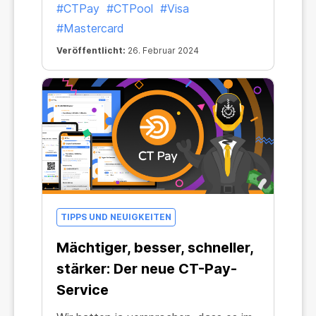
#CTPay
#CTPool
#Visa
Du musst nicht mehr mit deinem
#Mastercard
Krypto-Wallet hantieren, Währungen
Veröffentlicht:
26. Februar 2024
umtauschen oder selbst Transaktionen
durchführen: Mining ist jetzt genauso
einfach wie der Gang zum Supermarkt.
Nur dass du beim Mining echtes
Einkommen erzielst!
TIPPS UND NEUIGKEITEN
Mächtiger, besser, schneller,
stärker: Der neue CT-Pay-
Service