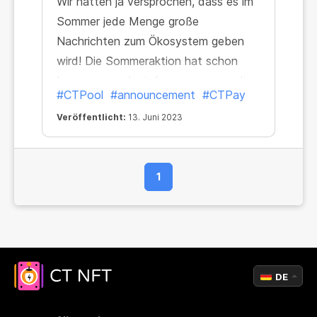
Wir hatten ja versprochen, dass es im
Sommer jede Menge große
Nachrichten zum Ökosystem geben
wird! Die Sommeraktion hat schon
begonnen und wir freuen uns, nun die
#CTPool
#announcement
#CTPay
zweite große Mitteilung verkünden zu
Veröffentlicht:
13. Juni 2023
können: Der CT-Pay-Service ist
bereits für Pool Mining verfügbar!
1
DE