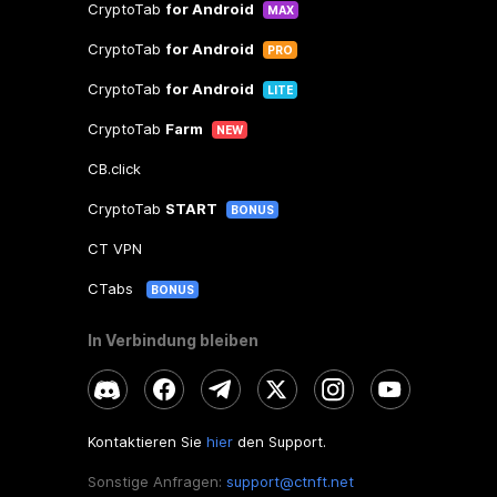
CryptoTab
for Android
MAX
CryptoTab
for Android
PRO
CryptoTab
for Android
LITE
CryptoTab
Farm
NEW
CB.click
CryptoTab
START
BONUS
CT VPN
CTabs
BONUS
In Verbindung bleiben
Kontaktieren Sie
hier
den Support.
Sonstige Anfragen:
support@ctnft.net