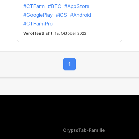
#CTFarm
#BTC
#AppStore
#GooglePlay
#iOS
#Android
#CTFarmPro
Veröffentlicht:
13. Oktober 2022
1
CryptoTab-Familie