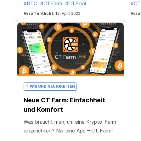
#BTC
#CTFarm
#CTPool
#CTA
machen möchten? Gestern übersprang
Plat
Veröffentlicht:
13. April 2023
Veröf
die Währung die Grenze von 30.000
oder
USD!
TIPPS UND NEUIGKEITEN
Neue CT Farm: Einfachheit
und Komfort
Was braucht man, um eine Krypto-Farm
einzurichten? Nur eine App – CT Farm!