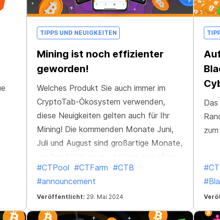
TIPPS UND NEUIGKEITEN
TIP
Mining ist noch effizienter
Auf
geworden!
Bla
Cy
ue
Welches Produkt Sie auch immer im
CryptoTab-Ökosystem verwenden,
Das 
diese Neuigkeiten gelten auch für Ihr
Rand
Mining! Die kommenden Monate Juni,
zum 
Juli und August sind großartige Monate,
um Ihre Leistung zu steigern, vor allem,
#CTPool
#CTFarm
#CTB
#CT
da das Mining im gesamten Ökosystem
#announcement
#Bla
leistungsfähiger geworden ist. Die
Mining-Effizienz aller CryptoTab-
Veröffentlicht:
29. Mai 2024
Veröf
Produkte hat sich um fast 20% erhöht!