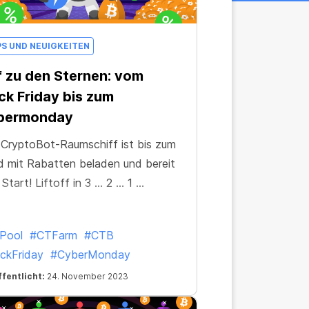
PS UND NEUIGKEITEN
 zu den Sternen: vom
ck Friday bis zum
bermonday
CryptoBot-Raumschiff ist bis zum
 mit Rabatten beladen und bereit
Start! Liftoff in 3 … 2 … 1 …
Pool
#CTFarm
#CTB
ckFriday
#CyberMonday
fentlicht:
24. November 2023