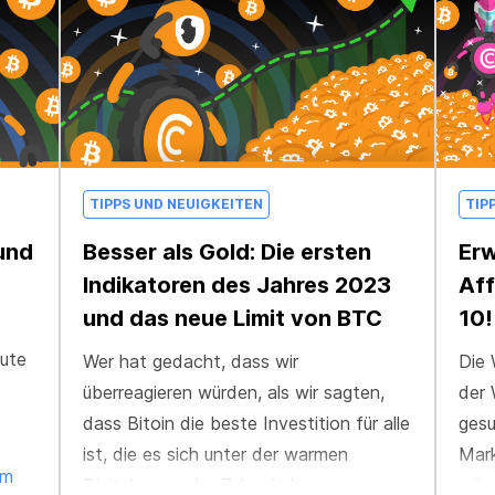
TIPPS UND NEUIGKEITEN
TIP
 und
Besser als Gold: Die ersten
Erw
Indikatoren des Jahres 2023
Aff
und das neue Limit von BTC
10!
eute
Wer hat gedacht, dass wir
Die 
überreagieren würden, als wir sagten,
der 
dass Bitoin die beste Investition für alle
gesu
ist, die es sich unter der warmen
Mar
rm
Digitalsonne der Zukunft bequem
müss