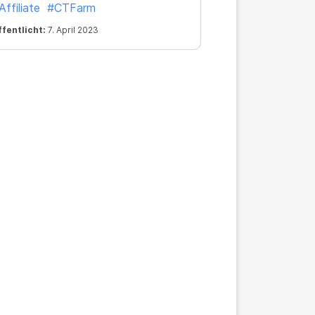
ffiliate
#CTFarm
z an der Sonne kämpfen – fressen
fentlicht:
7. April 2023
 gefressen werden.