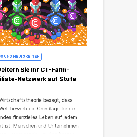
PS UND NEUIGKEITEN
eitern Sie Ihr CT-Farm-
iliate-Netzwerk auf Stufe
Wirtschaftstheorie besagt, dass
Wettbewerb die Grundlage für ein
ndes finanzielles Leben auf jedem
kt ist. Menschen und Unternehmen
en untereinander um den besten