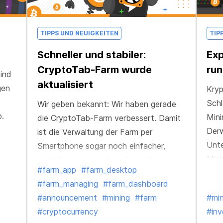
TIPPS UND NEUIGKEITEN
TIP
Schneller und stabiler:
Ex
CryptoTab-Farm wurde
run
ind
aktualisiert
gen
Kryp
Schl
Wir geben bekannt: Wir haben gerade
.
Mini
die CryptoTab-Farm verbessert. Damit
Derw
ist die Verwaltung der Farm per
Unte
Smartphone sogar noch einfacher,
Min
noch bequemer und noch intuitiver
#farm_app
#farm_desktop
höhe
geworden.
#farm_managing
#farm_dashboard
uns 
#announcement
#mining
#farm
#min
kurz
#cryptocurrency
#in
neue