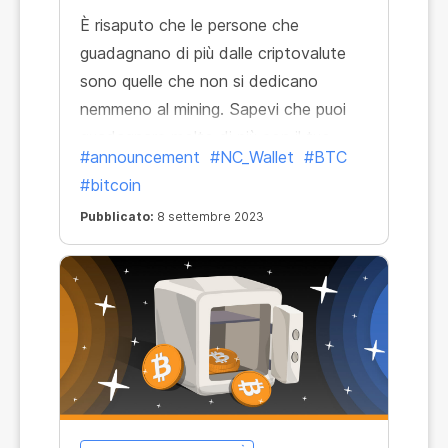
È risaputo che le persone che
guadagnano di più dalle criptovalute
sono quelle che non si dedicano
nemmeno al mining. Sapevi che puoi
guadagnare molto di più con il tuo
#announcement
#NC_Wallet
#BTC
portafoglio crypto? E non richiede né
#bitcoin
mining né operazioni complesse con i
Pubblicato:
8 settembre 2023
tuoi fondi!