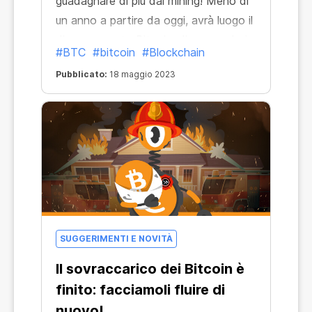
guadagnare di più dal mining! Meno di
un anno a partire da oggi, avrà luogo il
dimezzamento Bitcoin, dimezzando i
#BTC
#bitcoin
#Blockchain
premi del mining. Ma oggi hai una
Pubblicato:
18 maggio 2023
grande opportunità, ecco perché:
SUGGERIMENTI E NOVITÀ
Il sovraccarico dei Bitcoin è
finito: facciamoli fluire di
nuovo!