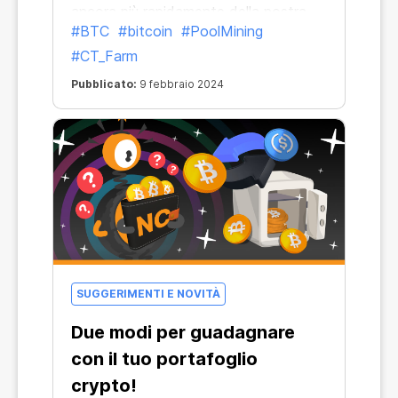
ancora più rapidamente della nostra
#BTC
#bitcoin
#PoolMining
vita di tutti i giorni. La cosa positiva è
#CT_Farm
che esiste un riferimento stabile che
rimane insieme a noi in ogni situazione:
Pubblicato:
9 febbraio 2024
Bitcoin.
SUGGERIMENTI E NOVITÀ
Due modi per guadagnare
con il tuo portafoglio
crypto!