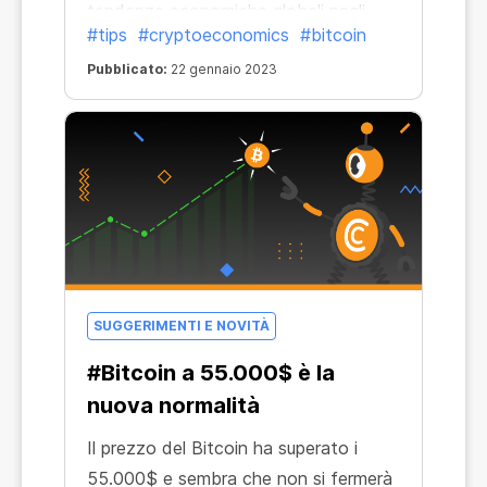
tendenze economiche globali negli
#tips
#cryptoeconomics
#bitcoin
ultimi anni. Il tasso di inflazione del
dollaro USA nel 2022 ha superato il
Pubblicato:
22 gennaio 2023
massimo storico da 40 anni e ha
raggiunto il 7,9%.
SUGGERIMENTI E NOVITÀ
#Bitcoin a 55.000$ è la
nuova normalità
Il prezzo del Bitcoin ha superato i
55.000$ e sembra che non si fermerà