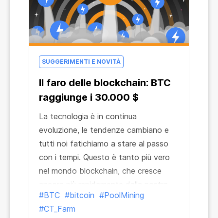
SUGGERIMENTI E NOVITÀ
Il faro delle blockchain: BTC
raggiunge i 30.000 $
La tecnologia è in continua
evoluzione, le tendenze cambiano e
tutti noi fatichiamo a stare al passo
con i tempi. Questo è tanto più vero
nel mondo blockchain, che cresce
ancora più rapidamente della nostra
#BTC
#bitcoin
#PoolMining
vita di tutti i giorni. La cosa positiva è
#CT_Farm
che esiste un riferimento stabile che