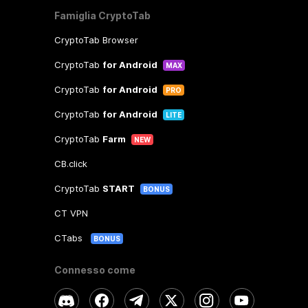
Famiglia CryptoTab
CryptoTab Browser
CryptoTab
for Android
MAX
CryptoTab
for Android
PRO
CryptoTab
for Android
LITE
CryptoTab
Farm
NEW
CB.click
CryptoTab
START
BONUS
CT VPN
CTabs
BONUS
Connesso come