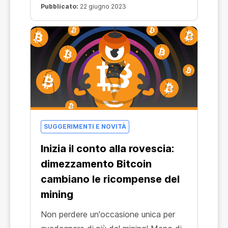
rimane insieme a noi in ogni situazione:
Pubblicato:
22 giugno 2023
Bitcoin.
SUGGERIMENTI E NOVITÀ
Inizia il conto alla rovescia:
dimezzamento Bitcoin
cambiano le ricompense del
mining
Non perdere un'occasione unica per