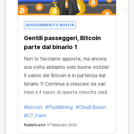
SUGGERIMENTI E NOVITÀ
Gentili passeggeri, Bitcoin
parte dal binario 1
Non lo facciamo apposta, ma ancora
una volta abbiamo solo buone notizie!
Il valore del Bitcoin è in partenza dal
binario 1! Continua a crescere da vari
mesi e il tasso di questa crescita sarà
pari o forse superiore a quello di
#bitcoin
#PoolMining
#Cloud.Boost
second space.
#CT_Farm
Pubblicato:
17 febbraio 2023