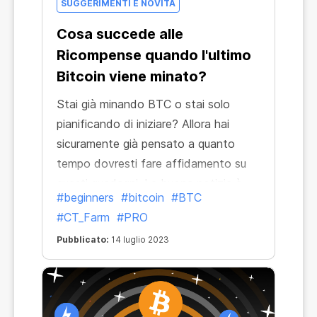
SUGGERIMENTI E NOVITÀ
Cosa succede alle
Ricompense quando l'ultimo
Bitcoin viene minato?
Stai già minando BTC o stai solo
pianificando di iniziare? Allora hai
sicuramente già pensato a quanto
tempo dovresti fare affidamento su
questi guadagni. La buona notizia è
#beginners
#bitcoin
#BTC
che le ricompense non andranno da
#CT_Farm
#PRO
nessuna parte! Potrai contarci
Pubblicato:
14 luglio 2023
praticamente per sempre, anche dopo
che l'ultimo BTC sarà stato minato.