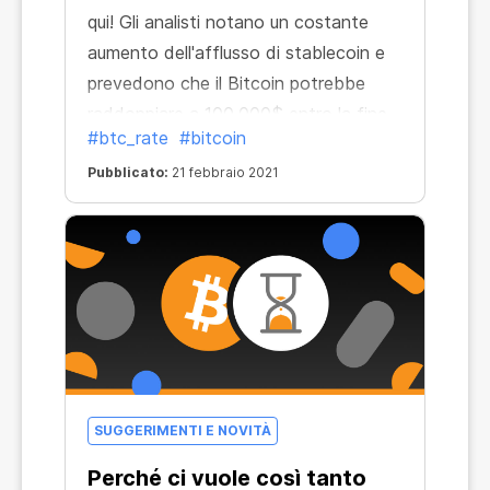
qui! Gli analisti notano un costante
aumento dell'afflusso di stablecoin e
prevedono che il Bitcoin potrebbe
raddoppiare a 100.000$ entro la fine
#btc_rate
#bitcoin
dell'anno. E possiamo crederci
vedendo Bitcoin crescere del 70%
Pubblicato:
21 febbraio 2021
dall'inizio del 2021.
SUGGERIMENTI E NOVITÀ
Perché ci vuole così tanto