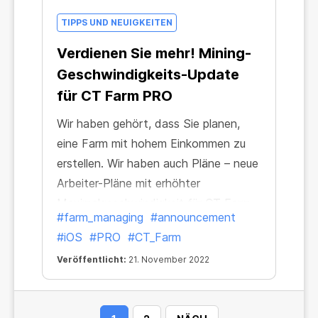
TIPPS UND NEUIGKEITEN
Verdienen Sie mehr! Mining-
Geschwindigkeits-Update
für CT Farm PRO
Wir haben gehört, dass Sie planen,
eine Farm mit hohem Einkommen zu
erstellen. Wir haben auch Pläne – neue
Arbeiter-Pläne mit erhöhter
Maximalgeschwindigkeit für CT Farm
#farm_managing
#announcement
Pro auf iOS. Das passt zusammen!
#iOS
#PRO
#CT_Farm
Veröffentlicht:
21. November 2022