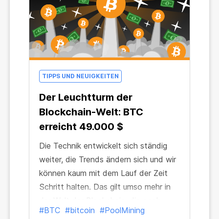
TIPPS UND NEUIGKEITEN
Der Leuchtturm der
Blockchain-Welt: BTC
erreicht 49.000 $
Die Technik entwickelt sich ständig
weiter, die Trends ändern sich und wir
können kaum mit dem Lauf der Zeit
Schritt halten. Das gilt umso mehr in
der Welt der Blockchain, die noch
#BTC
#bitcoin
#PoolMining
schneller wächst als unser