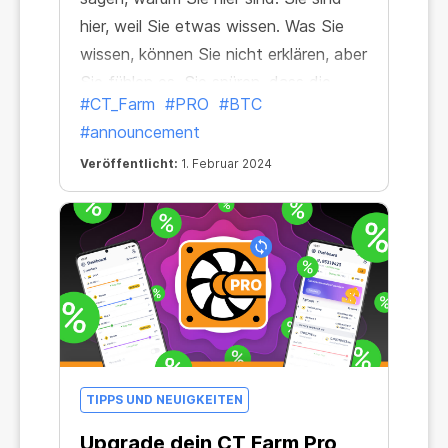
hier, weil Sie etwas wissen. Was Sie
wissen, können Sie nicht erklären, aber
Sie fühlen es. Sie spüren, dass die
#CT_Farm
#PRO
#BTC
Krypto-Industrie Ihnen mehr geben
#announcement
kann, Ihr Mining leistungsfähiger
machen kann. Dieses Gefühl hat Sie
Veröffentlicht:
1. Februar 2024
zu mir geführt.
TIPPS UND NEUIGKEITEN
Upgrade dein CT Farm Pro,