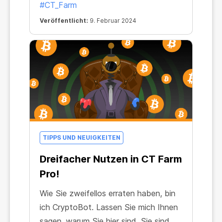
#CT_Farm
Alltagsleben. Das Großartige daran ist,
Veröffentlicht:
9. Februar 2024
dass wir einen stabilen Bezugspunkt
haben, der uns in jeder Situation
erhalten bleibt – Bitcoin.
TIPPS UND NEUIGKEITEN
Dreifacher Nutzen in CT Farm
Pro!
Wie Sie zweifellos erraten haben, bin
ich CryptoBot. Lassen Sie mich Ihnen
sagen, warum Sie hier sind. Sie sind