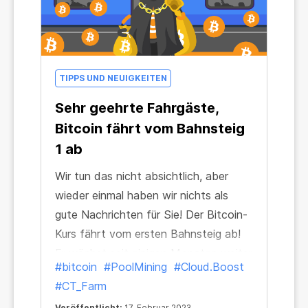
TIPPS UND NEUIGKEITEN
Sehr geehrte Fahrgäste,
Bitcoin fährt vom Bahnsteig
1 ab
Wir tun das nicht absichtlich, aber
wieder einmal haben wir nichts als
gute Nachrichten für Sie! Der Bitcoin-
Kurs fährt vom ersten Bahnsteig ab!
Er wächst seit einigen Monaten weiter
#bitcoin
#PoolMining
#Cloud.Boost
und die Wachstumsrate wird bald die
#CT_Farm
des zweiten Platzes erreichen oder
Veröffentlicht:
17. Februar 2023