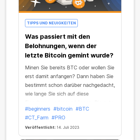
TIPPS UND NEUIGKEITEN
Was passiert mit den
Belohnungen, wenn der
letzte Bitcoin gemint wurde?
Minen Sie bereits BTC oder wollen Sie
erst damit anfangen? Dann haben Sie
bestimmt schon darüber nachgedacht,
wie lange Sie sich auf diese
Einnahmen verlassen können. Die gute
#beginners
#bitcoin
#BTC
Nachricht ist, dass die Belohnungen
#CT_Farm
#PRO
erhalten bleiben! Praktisch für immer,
Veröffentlicht:
14. Juli 2023
auch nachdem der letzte BTC gemint
wurde.