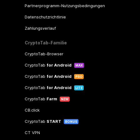
Partnerprogramm-Nutzungsbedingungen
Datenschutzrichtlinie
Zahlungsverlauf
CryptoTab-Familie
CryptoTab-Browser
CryptoTab
for Android
MAX
CryptoTab
for Android
PRO
CryptoTab
for Android
LITE
CryptoTab
Farm
NEW
CB.click
CryptoTab
START
BONUS
CT VPN