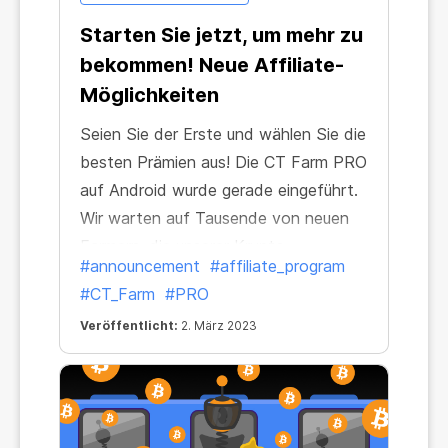
Starten Sie jetzt, um mehr zu
bekommen! Neue Affiliate-
Möglichkeiten
Seien Sie der Erste und wählen Sie die
besten Prämien aus! Die CT Farm PRO
auf Android wurde gerade eingeführt.
Wir warten auf Tausende von neuen
Farmern, die unserer Krypto-
#announcement
#affiliate_program
Community beitreten, und möchten,
#CT_Farm
#PRO
dass Sie sie anleiten. Im Gegenzug
Veröffentlicht:
2. März 2023
erhalten Sie wie üblich einen -Bonus in
Höhe von 15 % des Einkommens Ihrer
Empfehlungen!