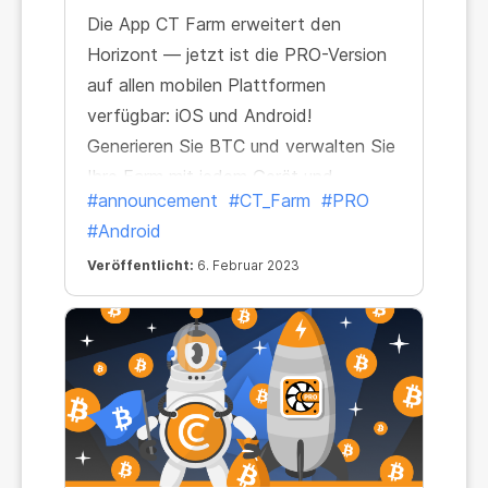
Die App CT Farm erweitert den
Horizont — jetzt ist die PRO-Version
auf allen mobilen Plattformen
verfügbar: iOS und Android!
Generieren Sie BTC und verwalten Sie
Ihre Farm mit jedem Gerät und –
#announcement
#CT_Farm
#PRO
weltweit – von jedem beliebigen
#Android
Standort aus.
Veröffentlicht:
6. Februar 2023