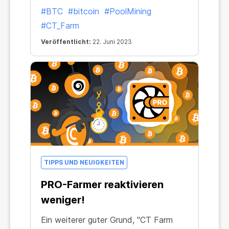
der Welt der Blockchain, die noch
#BTC
#bitcoin
#PoolMining
schneller wächst als unser
#CT_Farm
Alltagsleben. Das Großartige daran ist,
Veröffentlicht:
22. Juni 2023
dass wir einen stabilen Bezugspunkt
haben, der uns in jeder Situation
erhalten bleibt – Bitcoin.
TIPPS UND NEUIGKEITEN
PRO-Farmer reaktivieren
weniger!
Ein weiterer guter Grund, "CT Farm