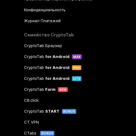
Конфиденциальность
Журнал Платежей
Семейство CryptoTab
CryptoTab Браузер
CryptoTab
for Android
MAX
CryptoTab
for Android
PRO
CryptoTab
for Android
LITE
CryptoTab
Farm
NEW
CB.click
CryptoTab
START
BONUS
CT VPN
CTabs
BONUS