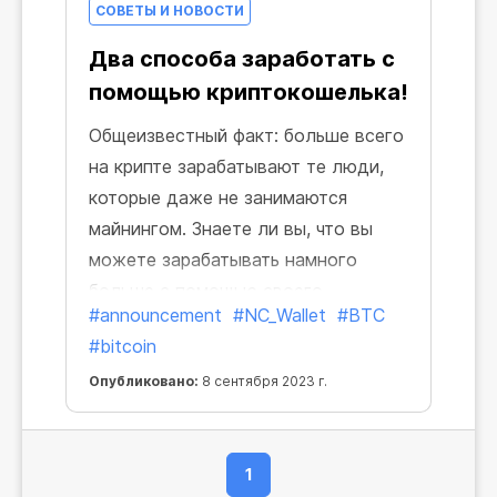
СОВЕТЫ И НОВОСТИ
Два способа заработать с
помощью криптокошелька!
Общеизвестный факт: больше всего
на крипте зарабатывают те люди,
которые даже не занимаются
майнингом. Знаете ли вы, что вы
можете зарабатывать намного
больше с помощью своего
#announcement
#NC_Wallet
#BTC
криптокошелька? И для этого не
#bitcoin
потребуются ни майнинг, ни
сложные операции со своими
Опубликовано:
8 сентября 2023 г.
средствами!
1