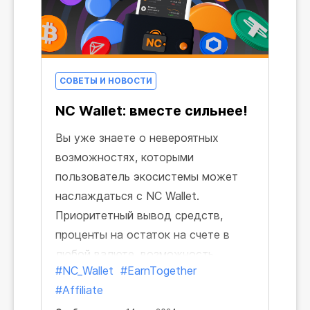
СОВЕТЫ И НОВОСТИ
NC Wallet: вместе сильнее!
Вы уже знаете о невероятных
возможностях, которыми
пользователь экосистемы может
наслаждаться с NC Wallet.
Приоритетный вывод средств,
проценты на остаток на счете в
любой валюте, возможность
#NC_Wallet
#EarnTogether
обменивать валюты по рыночному
#Affiliate
курсу прямо в приложении... Теперь