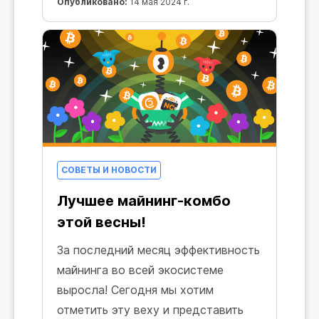
к этому списку добавилась еще
Опубликовано:
14 мая 2024 г.
одна функция.
СОВЕТЫ И НОВОСТИ
Лучшее майнинг-комбо
этой весны!
За последний месяц эффективность
майнинга во всей экосистеме
выросла! Сегодня мы хотим
отметить эту веху и представить