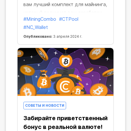
вам лучший комплект для майнинга,
который поднимет ваш заработок
#MiningCombo
#CTPool
до турбо-скоростей и
#NC_Wallet
сверхприбылей!
Опубликовано:
3 апреля 2024 г.
СОВЕТЫ И НОВОСТИ
Забирайте приветственный
бонус в реальной валюте!