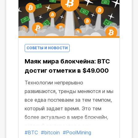
СОВЕТЫ И НОВОСТИ
Маяк мира блокчейна: BTC
достиг отметки в $49.000
Технологии непрерывно
развиваются, тренды меняются и мы
все едва поспеваем за тем темпом,
который задает время. Это тем
более актуально в мире блокчейн,
который развивается с еще
#BTC
#bitcoin
#PoolMining
большей скоростью, чем наша с