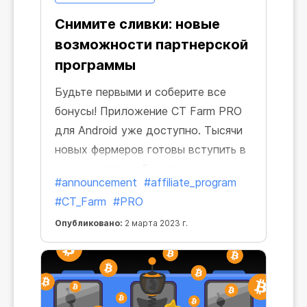
Снимите сливки: новые
возможности партнерской
программы
Будьте первыми и соберите все
бонусы! Приложение CT Farm PRO
для Android уже доступно. Тысячи
новых фермеров готовы вступить в
наше криптосообщество, и мы
#announcement
#affiliate_program
хотим, чтобы вы стали их
#CT_Farm
#PRO
проводниками. Взамен, как обычно,
Опубликовано:
2 марта 2023 г.
вы получите бонус, равный 15% от
дохода ваших рефералов.