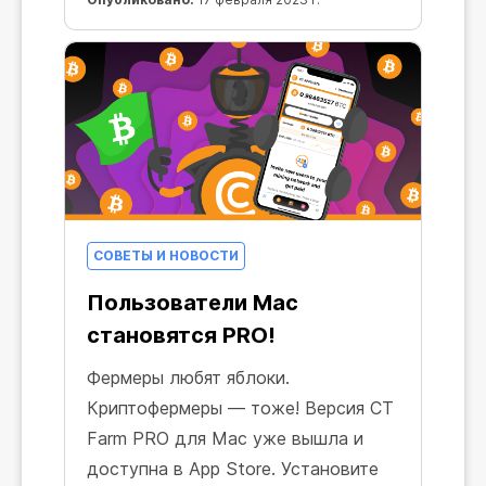
сравняется со второй космической,
а может и превысит ее.
СОВЕТЫ И НОВОСТИ
Пользователи Mac
становятся PRO!
Фермеры любят яблоки.
Криптофермеры — тоже! Версия CT
Farm PRO для Mac уже вышла и
доступна в App Store. Установите