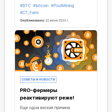
который развивается с еще
#BTC
#bitcoin
#PoolMining
большей скоростью, чем наша с
#CT_Farm
вами повседневность. Прекрасно,
что в нем есть стабильный
Опубликовано:
22 июня 2023 г.
ориентир, который остается с нами
в любой ситуации — Биткоин.
СОВЕТЫ И НОВОСТИ
PRO-фермеры
реактивируют реже!
Еще одна веская причина