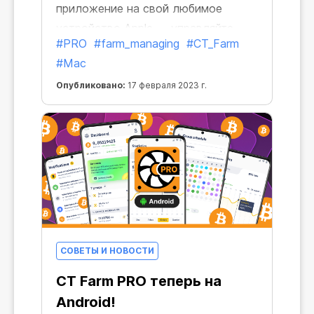
приложение на свой любимое
устройство Apple — управляйте
#PRO
#farm_managing
#CT_Farm
Воркерами, делайте покупки и
#Mac
выводите заработанные средства
без ограничений.
Опубликовано:
17 февраля 2023 г.
СОВЕТЫ И НОВОСТИ
CT Farm PRO теперь на
Android!