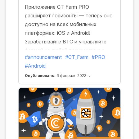
Приложение CT Farm PRO
расширяет горизонты — теперь оно
доступно на всех мобильных
платформах: iOS и Android!
Зарабатывайте BTC и управляйте
фермой из любой точки мира и с
#announcement
#CT_Farm
#PRO
любых устройств.
#Android
Опубликовано:
6 февраля 2023 г.