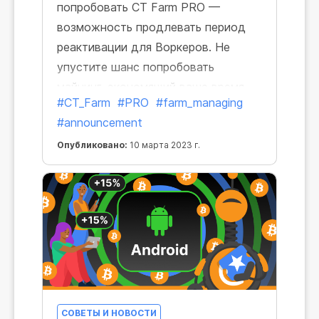
попробовать CT Farm PRO —
возможность продлевать период
реактивации для Воркеров. Не
упустите шанс попробовать
майнинг, экономящий ваше время,
#CT_Farm
#PRO
#farm_managing
абсолютно бесплатно.
#announcement
Опубликовано:
10 марта 2023 г.
СОВЕТЫ И НОВОСТИ