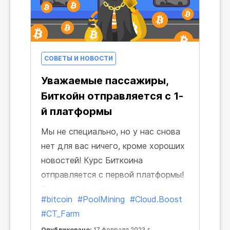
СОВЕТЫ И НОВОСТИ
Уважаемые пассажиры,
Биткойн отправляется с 1-
й платформы
Мы не специально, но у нас снова
нет для вас ничего, кроме хороших
новостей! Курс Биткоина
отправляется с первой платформы!
Он продолжает расти на
#bitcoin
#PoolMining
#Cloud.Boost
протяжении нескольких месяцев и
#CT_Farm
скорость этого роста скоро
Опубликовано:
17 февраля 2023 г.