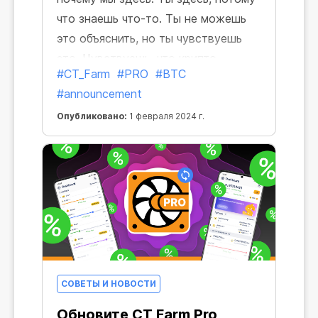
что знаешь что-то. Ты не можешь
это объяснить, но ты чувствуешь
это. Чувствуешь, что крипто
#CT_Farm
#PRO
#BTC
индустрия может дать тебе
#announcement
больше, сделать твой майнинг
мощнее. Это чувство и привело
Опубликовано:
1 февраля 2024 г.
тебя ко мне.
СОВЕТЫ И НОВОСТИ
Обновите CT Farm Pro,