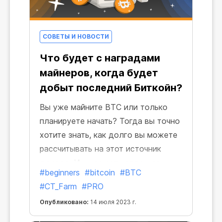
СОВЕТЫ И НОВОСТИ
Что будет с наградами
майнеров, когда будет
добыт последний Биткойн?
Вы уже майните BTC или только
планируете начать? Тогда вы точно
хотите знать, как долго вы можете
рассчитывать на этот источник
дохода. И у нас есть отличная
#beginners
#bitcoin
#BTC
новость — вознаграждения
#CT_Farm
#PRO
останутся надолго! Фактически они
Опубликовано:
14 июля 2023 г.
будут всегда, и даже после того,
как будет добыт последний BTC.