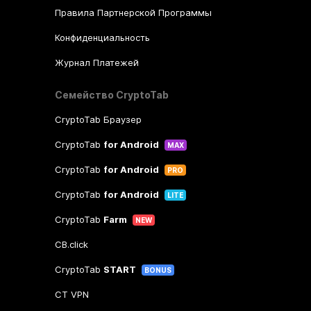
Правила Партнерской Программы
Конфиденциальность
Журнал Платежей
Семейство CryptoTab
CryptoTab Браузер
CryptoTab
for Android
MAX
CryptoTab
for Android
PRO
CryptoTab
for Android
LITE
CryptoTab
Farm
NEW
CB.click
CryptoTab
START
BONUS
CT VPN