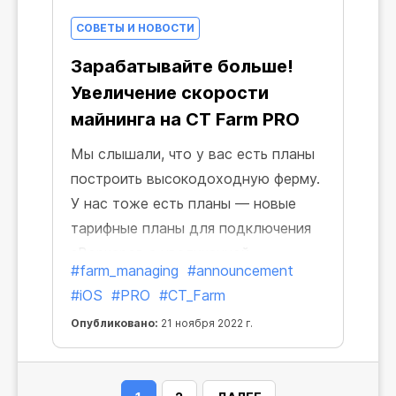
СОВЕТЫ И НОВОСТИ
Зарабатывайте больше!
Увеличение скорости
майнинга на CT Farm PRO
Мы слышали, что у вас есть планы
построить высокодоходную ферму.
У нас тоже есть планы — новые
тарифные планы для подключения
sВоркеров с увеличенной
#farm_managing
#announcement
максимальной скоростью для CT
#iOS
#PRO
#CT_Farm
Farm PRO на iOS. Вот так
Опубликовано:
21 ноября 2022 г.
совпадение!