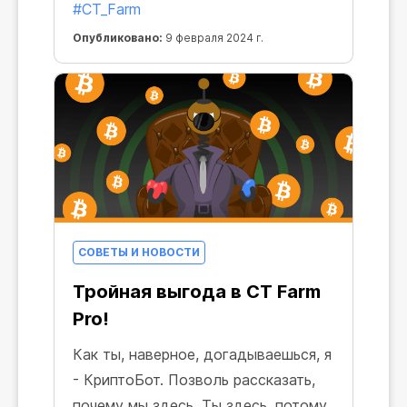
#CT_Farm
вами повседневность. Прекрасно,
что в нем есть стабильный
Опубликовано:
9 февраля 2024 г.
ориентир, который остается с нами
в любой ситуации — Биткоин.
СОВЕТЫ И НОВОСТИ
Тройная выгода в CT Farm
Pro!
Как ты, наверное, догадываешься, я
- КриптоБот. Позволь рассказать,
почему мы здесь. Ты здесь, потому