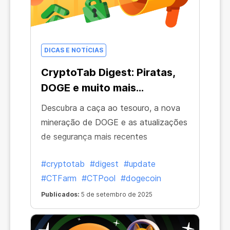
DICAS E NOTÍCIAS
CryptoTab Digest: Piratas,
DOGE e muito mais...
Descubra a caça ao tesouro, a nova
mineração de DOGE e as atualizações
de segurança mais recentes
#cryptotab
#digest
#update
#CTFarm
#CTPool
#dogecoin
Publicados:
5 de setembro de 2025