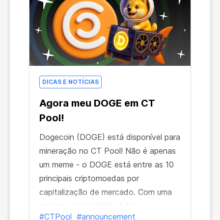
DICAS E NOTÍCIAS
Agora meu DOGE em CT
Pool!
Dogecoin (DOGE) está disponível para
mineração no CT Pool! Não é apenas
um meme - o DOGE está entre as 10
principais criptomoedas por
capitalização de mercado. Com uma
enorme comunidade global,
#CTPool
#announcement
transações ultrarrápidas e um histórico