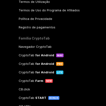
Termos de Utilização
Termos de Uso do Programa de Afiliados
Política de Privacidade
Registro de pagamentos
Família CryptoTab
Navegador CryptoTab
CryptoTab
for Android
MAX
CryptoTab
for Android
PRO
CryptoTab
for Android
LITE
CryptoTab
Farm
NEW
CB.click
CryptoTab
START
BONUS