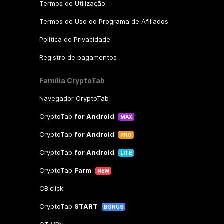
Termos de Utilização
Termos de Uso do Programa de Afiliados
Política de Privacidade
Registro de pagamentos
Família CryptoTab
Navegador CryptoTab
CryptoTab
for Android
MAX
CryptoTab
for Android
PRO
CryptoTab
for Android
LITE
CryptoTab
Farm
NEW
CB.click
CryptoTab
START
BONUS