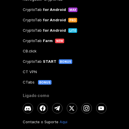
CryptoTab
for Android
MAX
CryptoTab
for Android
PRO
CryptoTab
for Android
LITE
CryptoTab
Farm
NEW
CB.click
CryptoTab
START
BONUS
CT VPN
CTabs
BONUS
Ligado como
Contacte o Suporte
Aqui