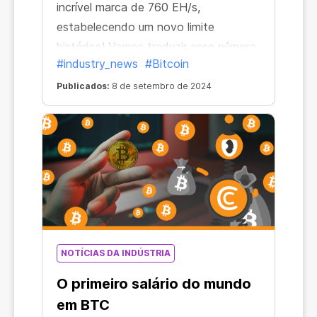
incrível marca de 760 EH/s,
estabelecendo um novo limite
histórico! Vamos traduzir esse número
#industry_news
#Bitcoin
em H/s familiares
Publicados:
8 de setembro de 2024
NOTÍCIAS DA INDÚSTRIA
O primeiro salário do mundo
em BTC