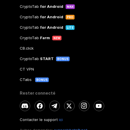
CryptoTab
for Android
MAX
CryptoTab
for Android
PRO
CryptoTab
for Android
LITE
CryptoTab
Farm
NEW
CB.click
CryptoTab
START
BONUS
CT VPN
CTabs
BONUS
Rester connecté
Contacter le support
ici
Autres demandes:
support@ctnft.net