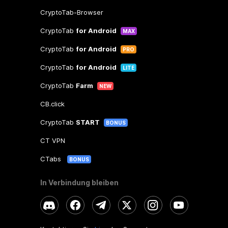
CryptoTab-Browser
CryptoTab
for Android
MAX
CryptoTab
for Android
PRO
CryptoTab
for Android
LITE
CryptoTab
Farm
NEW
CB.click
CryptoTab
START
BONUS
CT VPN
CTabs
BONUS
In Verbindung bleiben