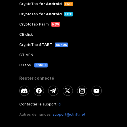
CryptoTab
for Android
PRO
CryptoTab
for Android
LITE
CryptoTab
Farm
NEW
CB.click
CryptoTab
START
BONUS
CT VPN
CTabs
BONUS
Rester connecté
Contacter le support
ici
Autres demandes:
support@ctnft.net