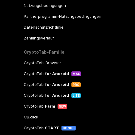
Nutzungsbedingungen
Partnerprogramm-Nutzungsbedingungen
Datenschutzrichtlinie
Zahlungsverlauf
CryptoTab-Familie
CryptoTab-Browser
CryptoTab
for Android
MAX
CryptoTab
for Android
PRO
CryptoTab
for Android
LITE
CryptoTab
Farm
NEW
CB.click
CryptoTab
START
BONUS