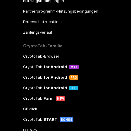
Nutzungsbedingungen
Partnerprogramm-Nutzungsbedingungen
Datenschutzrichtlinie
Zahlungsverlauf
CryptoTab-Familie
CryptoTab-Browser
CryptoTab
for Android
MAX
CryptoTab
for Android
PRO
CryptoTab
for Android
LITE
CryptoTab
Farm
NEW
CB.click
CryptoTab
START
BONUS
CT VPN