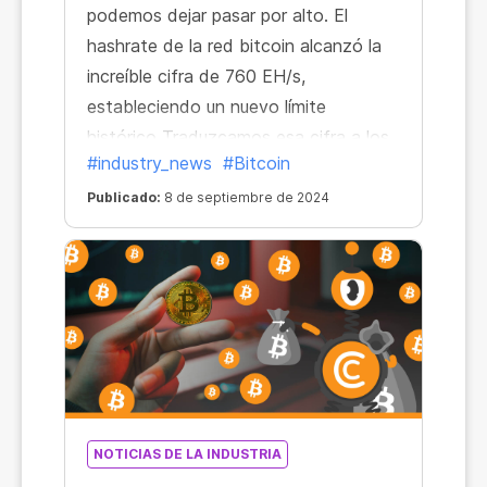
podemos dejar pasar por alto. El
hashrate de la red bitcoin alcanzó la
increíble cifra de 760 EH/s,
estableciendo un nuevo límite
histórico Traduzcamos esa cifra a los
#industry_news
#Bitcoin
conocidos H/s
Publicado:
8 de septiembre de 2024
NOTICIAS DE LA INDUSTRIA