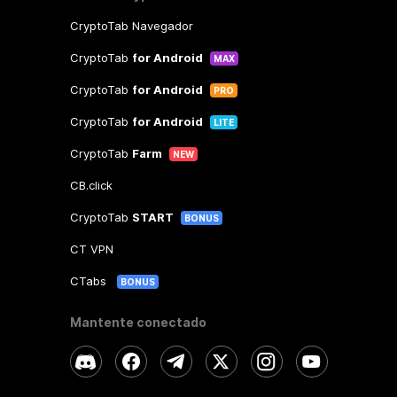
CryptoTab Navegador
CryptoTab
for Android
MAX
CryptoTab
for Android
PRO
CryptoTab
for Android
LITE
CryptoTab
Farm
NEW
CB.click
CryptoTab
START
BONUS
CT VPN
CTabs
BONUS
Mantente conectado