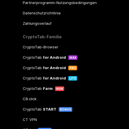
Partnerprogramm-Nutzungsbedingungen
Datenschutzrichtlinie
Zahlungsverlauf
CryptoTab-Familie
CryptoTab-Browser
CryptoTab
for Android
MAX
CryptoTab
for Android
PRO
CryptoTab
for Android
LITE
CryptoTab
Farm
NEW
CB.click
CryptoTab
START
BONUS
CT VPN