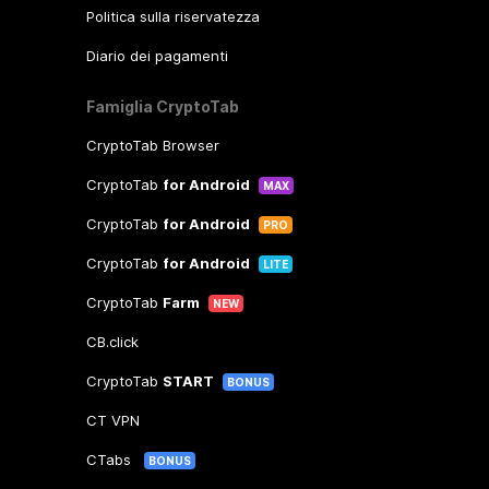
Politica sulla riservatezza
Diario dei pagamenti
Famiglia CryptoTab
CryptoTab Browser
CryptoTab
for Android
MAX
CryptoTab
for Android
PRO
CryptoTab
for Android
LITE
CryptoTab
Farm
NEW
CB.click
CryptoTab
START
BONUS
CT VPN
CTabs
BONUS