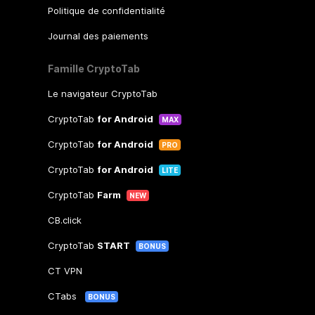
Politique de confidentialité
Journal des paiements
Famille CryptoTab
Le navigateur CryptoTab
CryptoTab
for Android
MAX
CryptoTab
for Android
PRO
CryptoTab
for Android
LITE
CryptoTab
Farm
NEW
CB.click
CryptoTab
START
BONUS
CT VPN
CTabs
BONUS