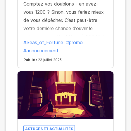
Comptez vos doublons - en avez-
vous 1200 ? Sinon, vous feriez mieux
de vous dépêcher. C’est peut-être
votre dernière chance d’ouvrir le
coffre avec un Pool Miner à 200 KH/s
#Seas_of_Fortune
#promo
!
#announcement
Publié :
23 juillet 2025
ASTUCES ET ACTUALITÉS