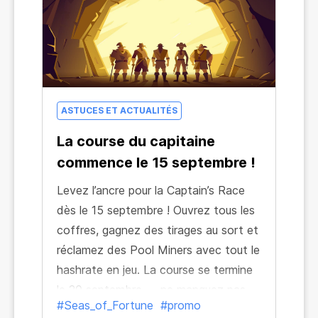
ASTUCES ET ACTUALITÉS
La course du capitaine
commence le 15 septembre !
Levez l’ancre pour la Captain’s Race
dès le 15 septembre ! Ouvrez tous les
coffres, gagnez des tirages au sort et
réclamez des Pool Miners avec tout le
hashrate en jeu. La course se termine
le 20 septembre — ne manquez pas
#Seas_of_Fortune
#promo
votre chance de gloire !